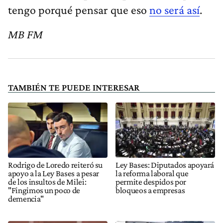
tengo porqué pensar que eso
no será así
.
MB FM
TAMBIÉN TE PUEDE INTERESAR
Rodrigo de Loredo reiteró su
Ley Bases: Diputados apoyará
apoyo a la Ley Bases a pesar
la reforma laboral que
de los insultos de Milei:
permite despidos por
"Fingimos un poco de
bloqueos a empresas
demencia"