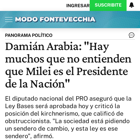
SUSCRIBITE
INGRESAR
Inicio
Ahora
Opinión
Actualidad
Política
Economía
Columnistas
Política
Pymes
Salud
PANORAMA POLÍTICO
Ciencia
Protagonistas
Tecnología
Damián Arabia: "Hay
Cultura
Arte
Educación
muchos que no entienden
Internacional
Clima
Deportes
CARAS
Exitoina
Turismo
que Milei es el Presidente
Videos
Córdoba
Reperfilar
de la Nación"
Business
Noticias
Caras
Exitoina
Gaming
Vivo
El diputado nacional del PRO aseguró que la
Diario del Juicio
Ley Bases será aprobada hoy y criticó la
posición del kirchnerismo, que calificó de
obstruccionista. "La sociedad está pidiendo
un sendero de cambio, y esta ley es ese
sendero", afirmó.