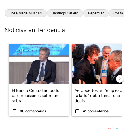
José María Muscari
Santiago Cafiero
Reperfilar
Costa Atl
Noticias en Tendencia
Este listado muestra los artículos con más comentarios en los últim
Un artículo de tendencia con el título "El Banco Central no pud
Un artículo de tendencia con e
El Banco Central no pudo
Aeropuertos: el "empleado
dar precisiones sobre un
fallado" debe tomar una
sobra...
decis...
98 comentarios
41 comentarios