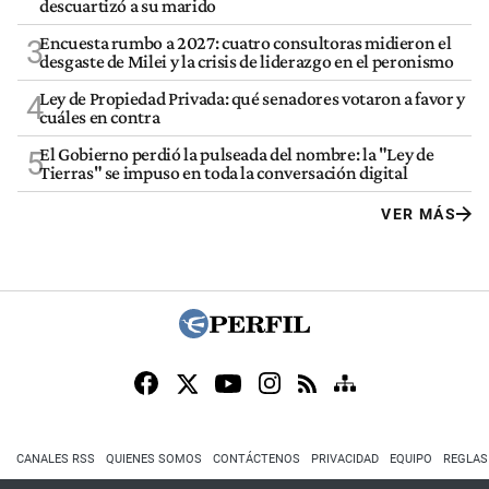
descuartizó a su marido
Encuesta rumbo a 2027: cuatro consultoras midieron el
3
desgaste de Milei y la crisis de liderazgo en el peronismo
Ley de Propiedad Privada: qué senadores votaron a favor y
4
cuáles en contra
El Gobierno perdió la pulseada del nombre: la "Ley de
5
Tierras" se impuso en toda la conversación digital
VER MÁS
CANALES RSS
QUIENES SOMOS
CONTÁCTENOS
PRIVACIDAD
EQUIPO
REGLAS