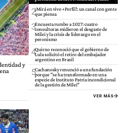
¡Mirá en vivo +Perfil!: un canal con gente
2
que piensa
Encuesta rumbo a 2027: cuatro
3
consultoras midieron el desgaste de
Milei y la crisis de liderazgo en el
peronismo
Quirno reconoció que el gobierno de
4
Lula solicitó el retiro del embajador
argentino en Brasil
dentidad y
Cachanosky renunció a una fundación
5
cena
porque "se ha transformado en una
especie de Instituto Patria incondicional
de la gestión de Milei"
VER MÁS