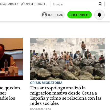
ICIAS
CARAS
EXITOÍNA
PERFIL BRASIL
INGRESAR
SUSCRIBITE
CRISIS MIGRATORIA
ue quedan
Una antropóloga analizó la
 ser
migración masiva desde Ceuta a
adie los
España y cómo se relaciona con las
redes sociales
03-08-2026 17:50