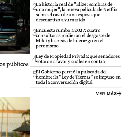
La historia real de "Elize: Sombras de
2
una mujer", la nueva película de Netflix
sobre el caso de una esposa que
descuartizó a su marido
Encuesta rumbo a 2027: cuatro
3
consultoras midieron el desgaste de
Milei y la crisis de liderazgo en el
peronismo
Ley de Propiedad Privada: qué senadores
4
votaron a favor y cuáles en contra
os públicos
El Gobierno perdió la pulseada del
5
nombre: la "Ley de Tierras" se impuso en
toda la conversación digital
VER MÁS