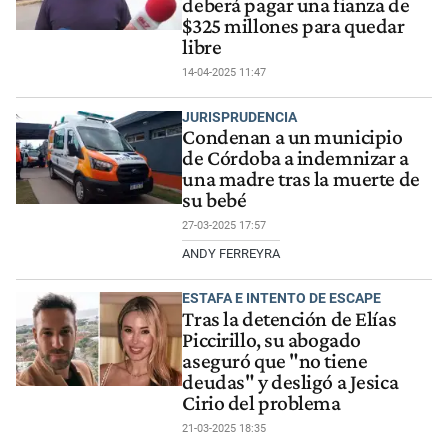
deberá pagar una fianza de
$325 millones para quedar
libre
14-04-2025 11:47
JURISPRUDENCIA
Condenan a un municipio
de Córdoba a indemnizar a
una madre tras la muerte de
su bebé
27-03-2025 17:57
ANDY FERREYRA
ESTAFA E INTENTO DE ESCAPE
Tras la detención de Elías
Piccirillo, su abogado
aseguró que "no tiene
deudas" y desligó a Jesica
Cirio del problema
21-03-2025 18:35