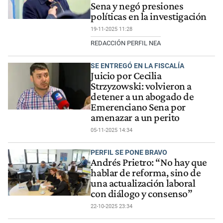
Sena y negó presiones
políticas en la investigación
19-11-2025 11:28
REDACCIÓN PERFIL NEA
SE ENTREGÓ EN LA FISCALÍA
Juicio por Cecilia
Strzyzowski: volvieron a
detener a un abogado de
Emerenciano Sena por
amenazar a un perito
05-11-2025 14:34
PERFIL SE PONE BRAVO
Andrés Prietro: “No hay que
hablar de reforma, sino de
una actualización laboral
con diálogo y consenso”
22-10-2025 23:34