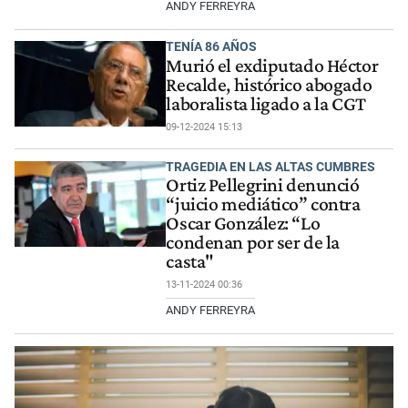
ANDY FERREYRA
TENÍA 86 AÑOS
Murió el exdiputado Héctor
Recalde, histórico abogado
laboralista ligado a la CGT
09-12-2024 15:13
TRAGEDIA EN LAS ALTAS CUMBRES
Ortiz Pellegrini denunció
“juicio mediático” contra
Oscar González: “Lo
condenan por ser de la
casta"
13-11-2024 00:36
ANDY FERREYRA