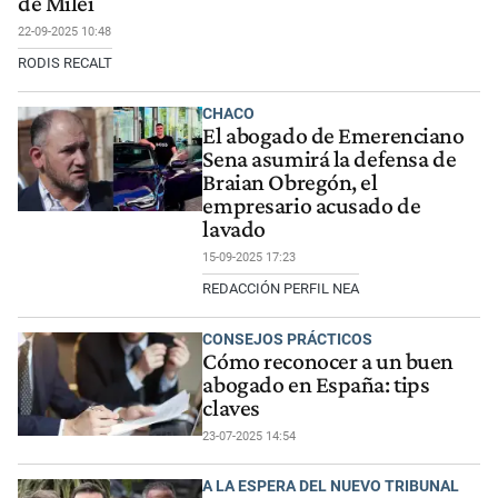
de Milei
22-09-2025 10:48
RODIS RECALT
CHACO
El abogado de Emerenciano
Sena asumirá la defensa de
Braian Obregón, el
empresario acusado de
lavado
15-09-2025 17:23
REDACCIÓN PERFIL NEA
CONSEJOS PRÁCTICOS
Cómo reconocer a un buen
abogado en España: tips
claves
23-07-2025 14:54
A LA ESPERA DEL NUEVO TRIBUNAL