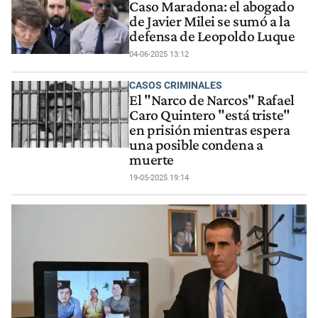
Caso Maradona: el abogado
de Javier Milei se sumó a la
defensa de Leopoldo Luque
04-06-2025 13:12
CASOS CRIMINALES
El "Narco de Narcos" Rafael
Caro Quintero "está triste"
en prisión mientras espera
una posible condena a
muerte
19-05-2025 19:14