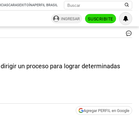
ICIAS
CARAS
EXITOÍNA
PERFIL BRASIL
INGRESAR
SUSCRIBITE
La
fot
tra
la
re
 dirigir un proceso para lograr determinadas
ent
Alb
Fe
y
Ma
Mac
|
Ca
Agregar PERFIL en Google