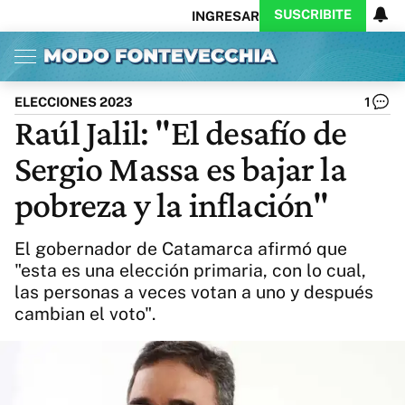
SUSCRIBITE
INGRESAR
Inicio
Ahora
Opinión
Actualidad
Política
Economía
Columnistas
Política
Pymes
Salud
ELECCIONES 2023
1
Ciencia
Protagonistas
Tecnología
Raúl Jalil: "El desafío de
Cultura
Arte
Educación
Sergio Massa es bajar la
Internacional
Clima
Deportes
CARAS
Exitoina
Turismo
pobreza y la inflación"
Videos
Córdoba
Reperfilar
Business
Noticias
Caras
El gobernador de Catamarca afirmó que
Exitoina
Gaming
Vivo
"esta es una elección primaria, con lo cual,
las personas a veces votan a uno y después
Diario del Juicio
cambian el voto".