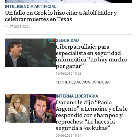
INTELIGENCIA ARTIFICIAL
Un fallo en Grok lo hizo citar a Adolf Hitler y
celebrar muertes en Texas
14-07-2025 23:24
SEGURIDAD
Ciberpatrullaje: para
especialista en seguridad
informática "no hay mucho
por ganar"
18-06-2025 10:29
PERFIL REDACCIÓN CÓRDOBA
INTERNA LIBERTARIA
Danann le dijo “Paola
Argento” a Lemoine y ella le
respondió con shampoo y
reproches: “Le haces la
segunda a los kukas”
05-06-2025 10:34