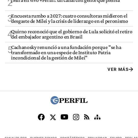
¡Mirá en vivo +Perfil!: un canal con gente que piensa
2
Encuesta rumbo a 2027: cuatro consultoras midieron el
3
desgaste de Milei y la crisis de liderazgo en el peronismo
Quirno reconoció que el gobierno de Lula solicitó el retiro
4
del embajador argentino en Brasil
Cachanosky renunció a una fundación porque "se ha
5
transformado en una especie de Instituto Patria
incondicional de la gestión de Milei"
VER MÁS