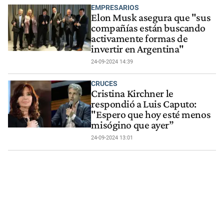
EMPRESARIOS
Elon Musk asegura que "sus
compañías están buscando
activamente formas de
invertir en Argentina"
24-09-2024 14:39
CRUCES
Cristina Kirchner le
respondió a Luis Caputo:
"Espero que hoy esté menos
misógino que ayer”
24-09-2024 13:01