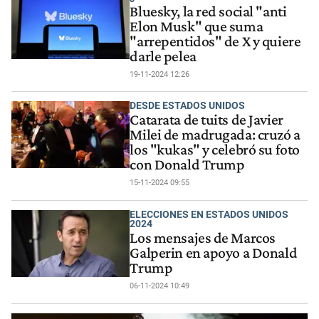
Bluesky, la red social "anti
Elon Musk" que suma
"arrepentidos" de X y quiere
darle pelea
19-11-2024 12:26
DESDE ESTADOS UNIDOS
Catarata de tuits de Javier
Milei de madrugada: cruzó a
los "kukas" y celebró su foto
con Donald Trump
15-11-2024 09:55
ELECCIONES EN ESTADOS UNIDOS
2024
Los mensajes de Marcos
Galperin en apoyo a Donald
Trump
06-11-2024 10:49