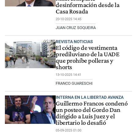
desinformación desde la
Casa Rosada
20-10-2025 14:45
JUAN CRUZ SOQUEIRA
REVISTA NOTICIAS
El código de vestimenta
prediluviano de la UADE
que prohíbe polleras y
shorts
13-10-2025 14:41
FRANCO GUARESCHI
INTERNA EN LA LIBERTAD AVANZA
Guillermo Francos condenó
un posteo del Gordo Dan
dirigido a Luis Juez y el
libertario lo desafió
05-09-2025 01:00