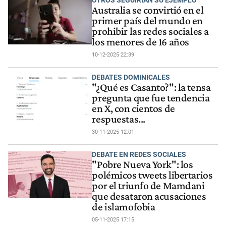
Australia se convirtió en el
primer país del mundo en
prohibir las redes sociales a
los menores de 16 años
10-12-2025 22:39
DEBATES DOMINICALES
"¿Qué es Casanto?": la tensa
pregunta que fue tendencia
en X, con cientos de
respuestas...
30-11-2025 12:01
DEBATE EN REDES SOCIALES
"Pobre Nueva York": los
polémicos tweets libertarios
por el triunfo de Mamdani
que desataron acusaciones
de islamofobia
05-11-2025 17:15