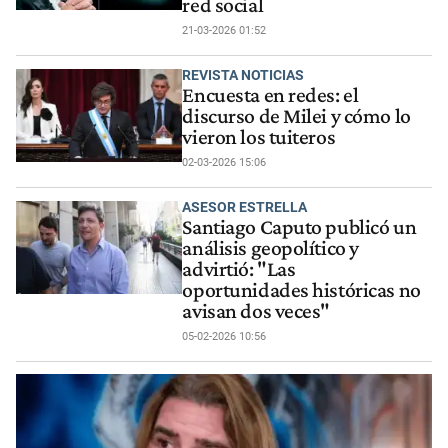
red social
21-03-2026 01:52
REVISTA NOTICIAS
Encuesta en redes: el
discurso de Milei y cómo lo
vieron los tuiteros
02-03-2026 15:06
ASESOR ESTRELLA
Santiago Caputo publicó un
análisis geopolítico y
advirtió: "Las
oportunidades históricas no
avisan dos veces"
05-02-2026 10:56