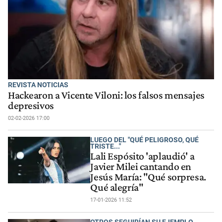
REVISTA NOTICIAS
Hackearon a Vicente Viloni: los falsos mensajes
depresivos
02-02-2026 17:00
LUEGO DEL "QUÉ PELIGROSO, QUÉ
TRISTE..."
Lali Espósito 'aplaudió' a
Javier Milei cantando en
Jesús María: "Qué sorpresa.
Qué alegría"
17-01-2026 11:52
OTROS SEGUIRÍAN SU EJEMPLO