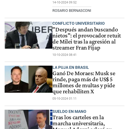
14-10-2024 09:52
ROSARIO BERNASCONI
CONFLICTO UNIVERSITARIO
"Después andan buscando
nietos": el provocador retuit
de Milei tras la agresión al
streamer Fran Fijap
10-10-2024 08:41
LA PUJA EN BRASIL
Ganó De Moraes: Musk se
rinde, paga más de US$ 5
millones de multas y pide
que rehabiliten X
05-10-2024 01:11
SUELDO EN MANO
Tras los carteles en la
marcha universitaria,