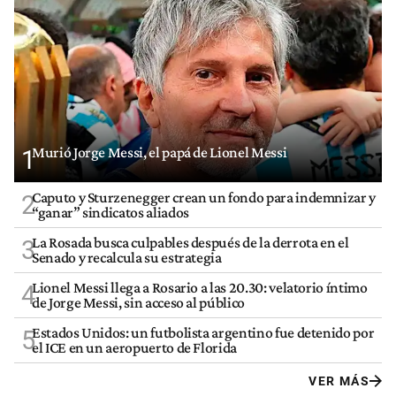
Murió Jorge Messi, el papá de Lionel Messi
1
Caputo y Sturzenegger crean un fondo para indemnizar y
2
“ganar” sindicatos aliados
La Rosada busca culpables después de la derrota en el
3
Senado y recalcula su estrategia
Lionel Messi llega a Rosario a las 20.30: velatorio íntimo
4
de Jorge Messi, sin acceso al público
Estados Unidos: un futbolista argentino fue detenido por
5
el ICE en un aeropuerto de Florida
VER MÁS