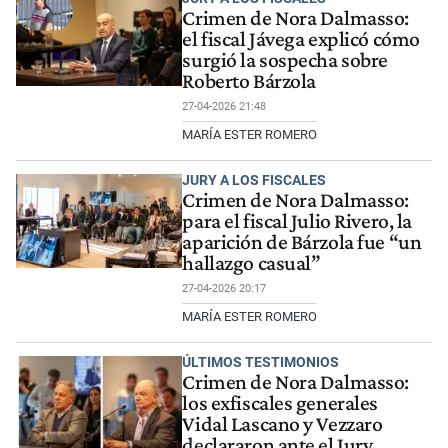
Crimen de Nora Dalmasso:
el fiscal Jávega explicó cómo
surgió la sospecha sobre
Roberto Bárzola
27-04-2026 21:48
MARÍA ESTER ROMERO
JURY A LOS FISCALES
Crimen de Nora Dalmasso:
para el fiscal Julio Rivero, la
aparición de Bárzola fue “un
hallazgo casual”
27-04-2026 20:17
MARÍA ESTER ROMERO
ÚLTIMOS TESTIMONIOS
Crimen de Nora Dalmasso:
los exfiscales generales
Vidal Lascano y Vezzaro
declararon ante el Jury