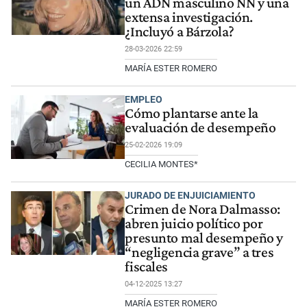
un ADN masculino NN y una
extensa investigación.
¿Incluyó a Bárzola?
28-03-2026 22:59
MARÍA ESTER ROMERO
EMPLEO
Cómo plantarse ante la
evaluación de desempeño
25-02-2026 19:09
CECILIA MONTES*
JURADO DE ENJUICIAMIENTO
Crimen de Nora Dalmasso:
abren juicio político por
presunto mal desempeño y
“negligencia grave” a tres
fiscales
04-12-2025 13:27
MARÍA ESTER ROMERO