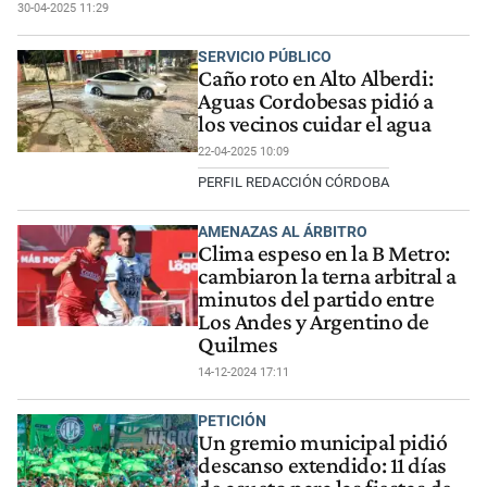
30-04-2025 11:29
SERVICIO PÚBLICO
Caño roto en Alto Alberdi:
Aguas Cordobesas pidió a
los vecinos cuidar el agua
22-04-2025 10:09
PERFIL REDACCIÓN CÓRDOBA
AMENAZAS AL ÁRBITRO
Clima espeso en la B Metro:
cambiaron la terna arbitral a
minutos del partido entre
Los Andes y Argentino de
Quilmes
14-12-2024 17:11
PETICIÓN
Un gremio municipal pidió
descanso extendido: 11 días