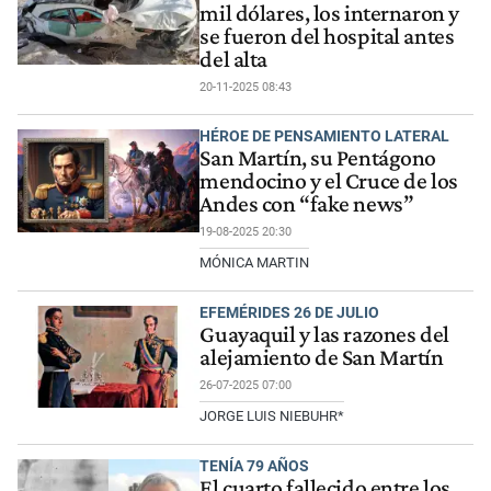
mil dólares, los internaron y
se fueron del hospital antes
del alta
20-11-2025 08:43
HÉROE DE PENSAMIENTO LATERAL
San Martín, su Pentágono
mendocino y el Cruce de los
Andes con “fake news”
19-08-2025 20:30
MÓNICA MARTIN
EFEMÉRIDES 26 DE JULIO
Guayaquil y las razones del
alejamiento de San Martín
26-07-2025 07:00
JORGE LUIS NIEBUHR*
TENÍA 79 AÑOS
El cuarto fallecido entre los