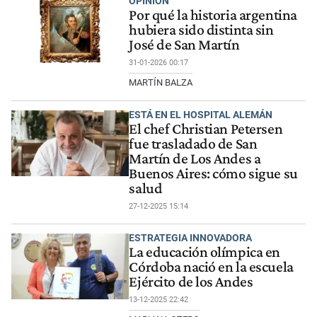
OPINION
Por qué la historia argentina
hubiera sido distinta sin
José de San Martín
31-01-2026 00:17
MARTÍN BALZA
ESTÁ EN EL HOSPITAL ALEMÁN
El chef Christian Petersen
fue trasladado de San
Martín de Los Andes a
Buenos Aires: cómo sigue su
salud
27-12-2025 15:14
ESTRATEGIA INNOVADORA
La educación olímpica en
Córdoba nació en la escuela
Ejército de los Andes
13-12-2025 22:42