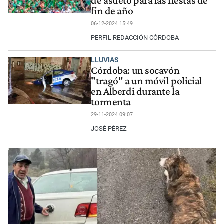
de asueto para las fiestas de
fin de año
06-12-2024 15:49
PERFIL REDACCIÓN CÓRDOBA
LLUVIAS
Córdoba: un socavón
"tragó" a un móvil policial
en Alberdi durante la
tormenta
29-11-2024 09:07
JOSÉ PÉREZ