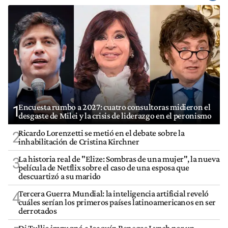
Encuesta rumbo a 2027: cuatro consultoras midieron el
1
desgaste de Milei y la crisis de liderazgo en el peronismo
Ricardo Lorenzetti se metió en el debate sobre la
2
inhabilitación de Cristina Kirchner
La historia real de "Elize: Sombras de una mujer", la nueva
3
película de Netflix sobre el caso de una esposa que
descuartizó a su marido
Tercera Guerra Mundial: la inteligencia artificial reveló
4
cuáles serían los primeros países latinoamericanos en ser
derrotados
Di Tullio impugnó a Joaquín Benegas Lynch por un