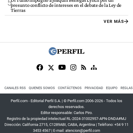
5
presunto conflicto de intereses en el debate de la Ley de
Tierras
VER MÁS
CANALES RSS
QUIENES SOMOS
CONTÁCTENOS
PRIVACIDAD
EQUIPO
REGLAS
Perfil.com - Editorial Perfil S.A.
| © Perfil.com 2006-2026 - Todos los
derechos reservados.
Editor responsable: Carlos Piro.
Registro de la propiedad intelectual RL-2024-31002957-APN-DNDA#MJ
Dirección:
California 2715
,
C1289ABI
,
CABA, Argentina
| Teléfono:
+54 9 11
3453 4567
| E-mail:
atencion@perfil.com