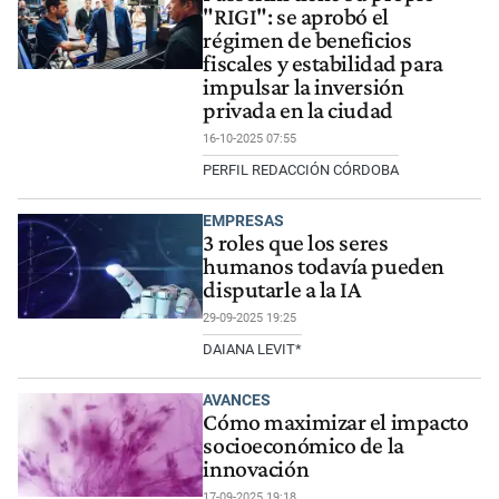
"RIGI": se aprobó el
régimen de beneficios
fiscales y estabilidad para
impulsar la inversión
privada en la ciudad
16-10-2025 07:55
PERFIL REDACCIÓN CÓRDOBA
EMPRESAS
3 roles que los seres
humanos todavía pueden
disputarle a la IA
29-09-2025 19:25
DAIANA LEVIT*
AVANCES
Cómo maximizar el impacto
socioeconómico de la
innovación
17-09-2025 19:18