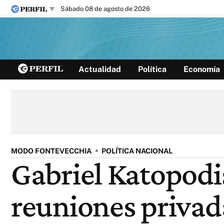
sábado 08 de agosto de 2026
Últimas noticias
Actualidad
Política
Economía
Inicio
Ahora
Opinión
Cultura
Arte
Educación
Videos
Córdoba
Reperfilar
Diario del Juicio
MODO FONTEVECCHIA
POLÍTICA NACIONAL
Gabriel Katopodis
reuniones privad