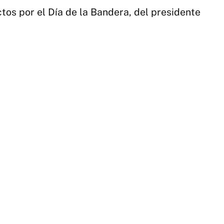
Pl
ctos por el Día de la Bandera, del presidente
de
In
pr
en
el
Pr
20
|
N