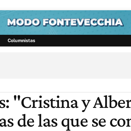
Columnistas
Política
Pymes
Salud
Internacional
Clima
Deportes
Business
Noticias
Caras
: "Cristina y Albe
as de las que se c