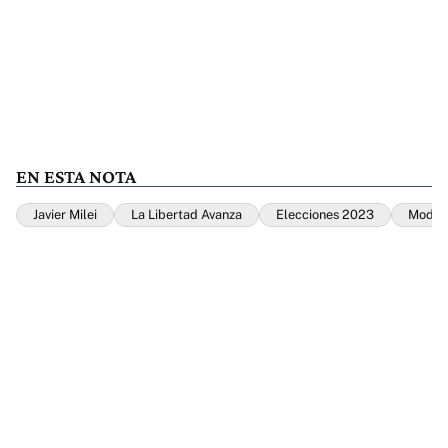
EN ESTA NOTA
Javier Milei
La Libertad Avanza
Elecciones 2023
Modo 