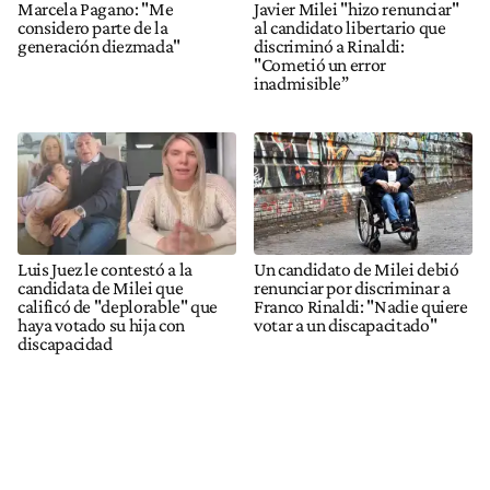
Marcela Pagano: "Me
Javier Milei "hizo renunciar"
considero parte de la
al candidato libertario que
generación diezmada"
discriminó a Rinaldi:
"Cometió un error
inadmisible”
Luis Juez le contestó a la
Un candidato de Milei debió
candidata de Milei que
renunciar por discriminar a
calificó de "deplorable" que
Franco Rinaldi: "Nadie quiere
haya votado su hija con
votar a un discapacitado"
discapacidad