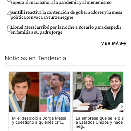
supera al macrismo, a la pandemia y al menemismo
4
Santilli reactiva la contención de gobernadores y la mesa
política convoca a Sturzenegger
5
Lionel Messi arribó por la noche a Rosario para despedir
en familia a su padre Jorge
VER MÁS
Noticias en Tendencia
Este listado muestra los artículos con más comentarios en los últim
Un artículo de tendencia con el título "Milei despidió a Jorge 
Un artículo de tendencia con 
Milei despidió a Jorge Messi
La empresa que se le plantó
y cuestionó a quienes crit...
a Estados Unidos y hace
neg...