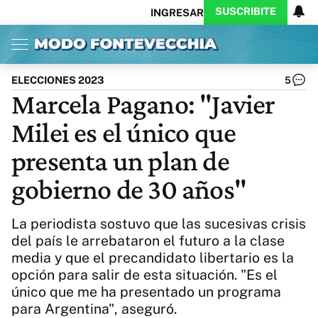
SUSCRIBITE
INGRESAR
Inicio
Ahora
Opinión
Actualidad
Política
Economía
Columnistas
Política
Pymes
Salud
ELECCIONES 2023
5
Ciencia
Protagonistas
Tecnología
Marcela Pagano: "Javier
Cultura
Arte
Educación
Milei es el único que
Internacional
Clima
Deportes
CARAS
Exitoina
Turismo
presenta un plan de
Videos
Córdoba
Reperfilar
gobierno de 30 años"
Business
Noticias
Caras
Exitoina
Gaming
Vivo
La periodista sostuvo que las sucesivas crisis
Diario del Juicio
del país le arrebataron el futuro a la clase
media y que el precandidato libertario es la
opción para salir de esta situación. "Es el
único que me ha presentado un programa
para Argentina", aseguró.