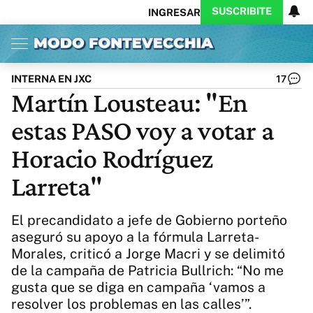
SUSCRIBITE
INGRESAR
Inicio
Ahora
Opinión
Actualidad
Política
Economía
Columnistas
Política
Pymes
Salud
INTERNA EN JXC
17
Ciencia
Protagonistas
Tecnología
Martín Lousteau: "En
Cultura
Arte
Educación
estas PASO voy a votar a
Internacional
Clima
Deportes
CARAS
Exitoina
Turismo
Horacio Rodríguez
Videos
Córdoba
Reperfilar
Larreta"
Business
Noticias
Caras
Exitoina
Gaming
Vivo
El precandidato a jefe de Gobierno porteño
Diario del Juicio
aseguró su apoyo a la fórmula Larreta-
Morales, criticó a Jorge Macri y se delimitó
de la campaña de Patricia Bullrich: “No me
gusta que se diga en campaña ‘vamos a
resolver los problemas en las calles’”.