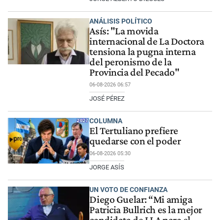
ANÁLISIS POLÍTICO
Asís: "La movida
internacional de La Doctora
tensiona la pugna interna
del peronismo de la
Provincia del Pecado"
06-08-2026 06:57
JOSÉ PÉREZ
COLUMNA
El Tertuliano prefiere
quedarse con el poder
06-08-2026 05:30
JORGE ASÍS
UN VOTO DE CONFIANZA
Diego Guelar: “Mi amiga
Patricia Bullrich es la mejor
candidata de LLA para el