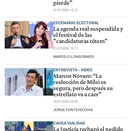
pierde"
21-07-2026 12:31
ESCENARIO ELECTORAL
La agenda real suspendida y
el festival de las
"candidaturas tótem"
21-07-2026 10:11
MARCELO LONGOBARDI
ENTREVISTA - VIDEO
Marcos Novaro: “La
reelección de Milei es
segura, pero después su
estrellato va a caer”
18-07-2026 23:55
JORGE FONTEVECCHIA
CAUSA VIALIDAD
La Justicia rechazó el pedido