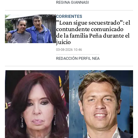
REGINA GIANNASI
CORRIENTES
"Loan sigue secuestrado": el
contundente comunicado
de la familia Peña durante el
juicio
03-08-2026 10:46
REDACCIÓN PERFIL NEA