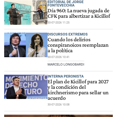
EDITORIAL DE JORGE
FONTEVECCHIA
Día 960: La nueva jugada de
CFK para albertizar a Kicillof
30-07-2026 11:25
DISCURSOS EXTREMOS
Cuando los delirios
conspiranoicos reemplazan
a la política
30-07-2026 10:41
MARCELO LONGOBARDI
INTERNA PERONISTA
El plan de Kicillof para 2027
y la condición del
kirchnerismo para sellar un
acuerdo
30-07-2026 10:08