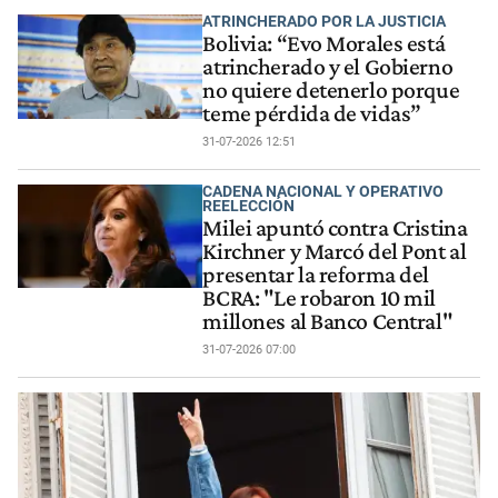
ATRINCHERADO POR LA JUSTICIA
Bolivia: “Evo Morales está
atrincherado y el Gobierno
no quiere detenerlo porque
teme pérdida de vidas”
31-07-2026 12:51
CADENA NACIONAL Y OPERATIVO
REELECCIÓN
Milei apuntó contra Cristina
Kirchner y Marcó del Pont al
presentar la reforma del
BCRA: "Le robaron 10 mil
millones al Banco Central"
31-07-2026 07:00