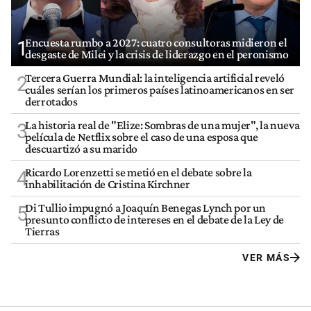
Encuesta rumbo a 2027: cuatro consultoras midieron el
1
desgaste de Milei y la crisis de liderazgo en el peronismo
Tercera Guerra Mundial: la inteligencia artificial reveló
2
cuáles serían los primeros países latinoamericanos en ser
derrotados
La historia real de "Elize: Sombras de una mujer", la nueva
3
película de Netflix sobre el caso de una esposa que
descuartizó a su marido
Ricardo Lorenzetti se metió en el debate sobre la
4
inhabilitación de Cristina Kirchner
Di Tullio impugnó a Joaquín Benegas Lynch por un
5
presunto conflicto de intereses en el debate de la Ley de
Tierras
VER MÁS