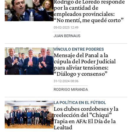
Rodrigo de Loredo responde
por la cantidad de
empleados provinciales:
“No mentí, me quedé corto”
05-02-2025 12:49
JUAN BERNAUS
VÍNCULO ENTRE PODERES
Mensaje del Panal a la
cúpula del Poder Judicial
para aliviar tensiones:
“Diálogo y consenso”
31-12-2024 08:06
RODRIGO MIRANDA
LA POLÍTICA EN EL FÚTBOL
Los clubes cordobeses y la
reelección del "Chiqui"
Tapia en AFA: El Día de la
Lealtad