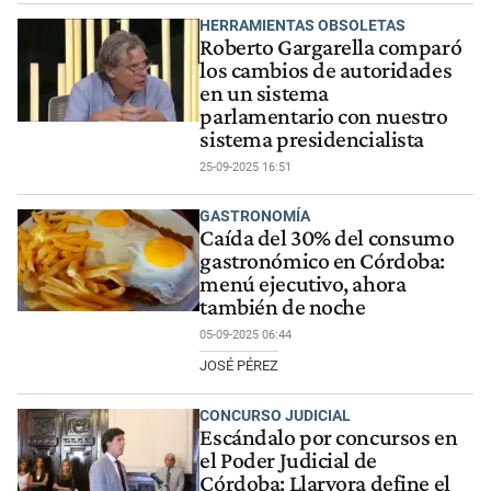
HERRAMIENTAS OBSOLETAS
Roberto Gargarella comparó
los cambios de autoridades
en un sistema
parlamentario con nuestro
sistema presidencialista
25-09-2025 16:51
GASTRONOMÍA
Caída del 30% del consumo
gastronómico en Córdoba:
menú ejecutivo, ahora
también de noche
05-09-2025 06:44
JOSÉ PÉREZ
CONCURSO JUDICIAL
Escándalo por concursos en
el Poder Judicial de
Córdoba: Llaryora define el