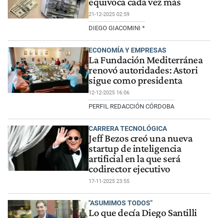
equivoca cada vez más
21-12-2025 02:59
DIEGO GIACOMINI *
ECONOMÍA Y EMPRESAS
La Fundación Mediterránea
renovó autoridades: Astori
sigue como presidenta
12-12-2025 16:06
PERFIL REDACCIÓN CÓRDOBA
CARRERA TECNOLÓGICA
Jeff Bezos creó una nueva
startup de inteligencia
artificial en la que será
codirector ejecutivo
17-11-2025 23:55
"ASUMIMOS TODOS"
Lo que decía Diego Santilli