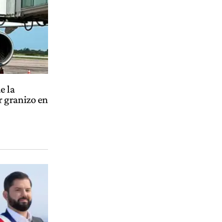
e la
 granizo en