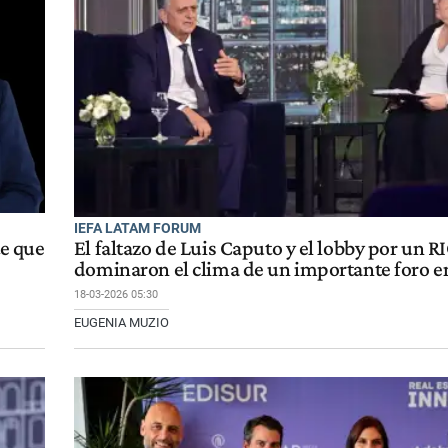
IEFA LATAM FORUM
te que
El faltazo de Luis Caputo y el lobby por un R
dominaron el clima de un importante foro e
18-03-2026 05:30
EUGENIA MUZIO