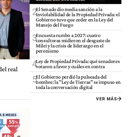
El Senado dio media sanción a la
2
Inviolabilidad de la Propiedad Privada: el
Gobierno tuvo que ceder en la Ley del
Manejo del Fuego
Encuesta rumbo a 2027: cuatro
3
consultoras midieron el desgaste de
Milei y la crisis de liderazgo en el
peronismo
Ley de Propiedad Privada: qué senadores
4
votaron a favor y cuáles en contra
el real
El Gobierno perdió la pulseada del
5
nombre: la "Ley de Tierras" se impuso en
toda la conversación digital
VER MÁS