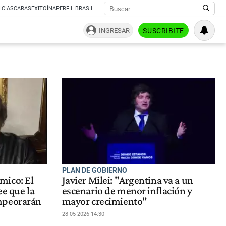
ICIAS
CARAS
EXITOÍNA
PERFIL BRASIL
INGRESAR
SUSCRIBITE
PLAN DE GOBIERNO
mico: El
Javier Milei: "Argentina va a un
ee que la
escenario de menor inflación y
mpeorarán
mayor crecimiento"
28-05-2026 14:30