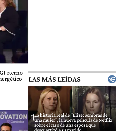
IGI eterno
LAS MÁS LEÍDAS
nergético
La historia real de "Elize: Sombras de
1
una mujer", la nueva película de Netflix
sobre el caso de una esposa que
descuartizó a su marido