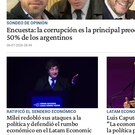
SONDEO DE OPINIÓN
Encuesta: la corrupción es la principal preo
50% de los argentinos
06-07-2026 08:49
RATIFICÓ EL SENDERO ECONÓMICO
LATAM ECON
Milei redobló sus ataques a la
Luis Caputo
política y defendió el rumbo
"La economí
económico en el Latam Economic
la política