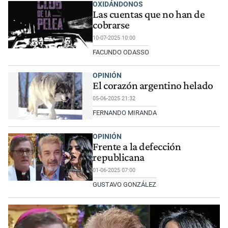
OXIDÁNDONOS
Las cuentas que no han de
cobrarse
10-07-2025 10:00
FACUNDO ODASSO
OPINIÓN
El corazón argentino helado
05-06-2025 21:32
FERNANDO MIRANDA
OPINIÓN
Frente a la defección
republicana
01-06-2025 07:00
GUSTAVO GONZÁLEZ