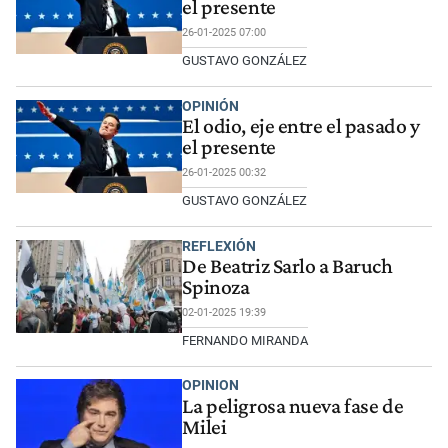
el presente
26-01-2025 07:00
GUSTAVO GONZÁLEZ
OPINIÓN
El odio, eje entre el pasado y
el presente
26-01-2025 00:32
GUSTAVO GONZÁLEZ
REFLEXIÓN
De Beatriz Sarlo a Baruch
Spinoza
02-01-2025 19:39
FERNANDO MIRANDA
OPINION
La peligrosa nueva fase de
Milei