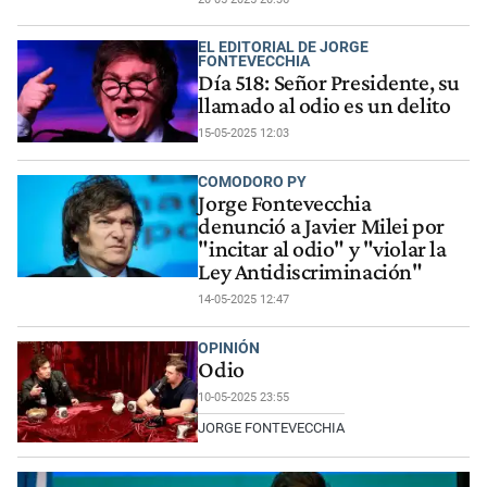
EL EDITORIAL DE JORGE
FONTEVECCHIA
Día 518: Señor Presidente, su
llamado al odio es un delito
15-05-2025 12:03
COMODORO PY
Jorge Fontevecchia
denunció a Javier Milei por
"incitar al odio" y "violar la
Ley Antidiscriminación"
14-05-2025 12:47
OPINIÓN
Odio
10-05-2025 23:55
JORGE FONTEVECCHIA