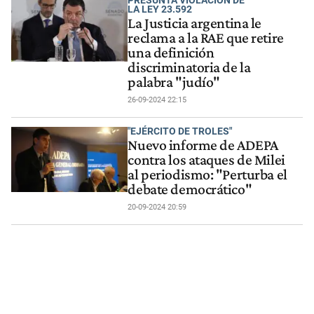
LA LEY 23.592
La Justicia argentina le
reclama a la RAE que retire
una definición
discriminatoria de la
palabra "judío"
26-09-2024 22:15
"EJÉRCITO DE TROLES"
Nuevo informe de ADEPA
contra los ataques de Milei
al periodismo: "Perturba el
debate democrático"
20-09-2024 20:59