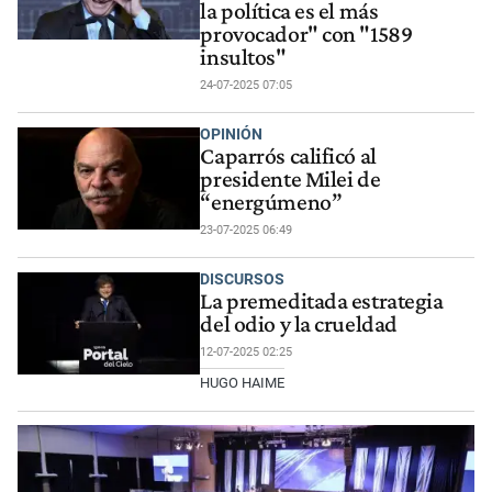
la política es el más
provocador" con "1589
insultos"
24-07-2025 07:05
OPINIÓN
Caparrós calificó al
presidente Milei de
“energúmeno”
23-07-2025 06:49
DISCURSOS
La premeditada estrategia
del odio y la crueldad
12-07-2025 02:25
HUGO HAIME