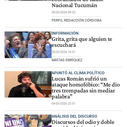
Nacional Tucumán
30-03-2026 09:23
PERFIL REDACCIÓN CÓRDOBA
INFORMACIÓN
Grita, grita que alguien te
escuchará
25-03-2026 18:51
MATÍAS ENRÍQUEZ
APUNTÓ AL CLIMA POLÍTICO
Lucas Román sufrió un
ataque homofóbico: “Me dio
tres trompadas sin mediar
palabra”
04-03-2026 23:51
ANÁLISIS DEL DISCURSO
Discursos del odio y doble