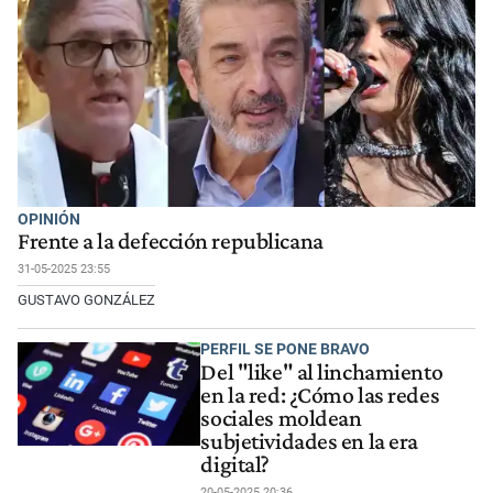
OPINIÓN
Frente a la defección republicana
31-05-2025 23:55
GUSTAVO GONZÁLEZ
PERFIL SE PONE BRAVO
Del "like" al linchamiento
en la red: ¿Cómo las redes
sociales moldean
subjetividades en la era
digital?
20-05-2025 20:36