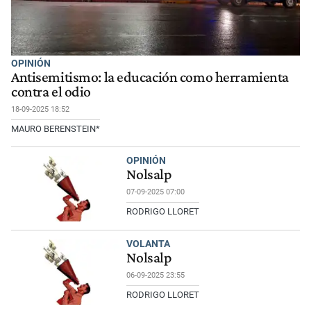
OPINIÓN
Antisemitismo: la educación como herramienta
contra el odio
18-09-2025 18:52
MAURO BERENSTEIN*
OPINIÓN
Nolsalp
07-09-2025 07:00
RODRIGO LLORET
VOLANTA
Nolsalp
06-09-2025 23:55
RODRIGO LLORET