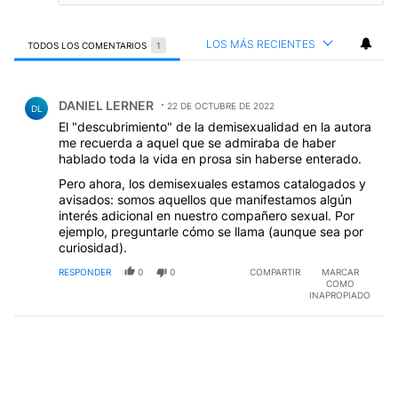
LOS MÁS RECIENTES
TODOS LOS COMENTARIOS
1
Todos los comentarios
Comentario de DANIEL LERNER.
DANIEL LERNER
22 DE OCTUBRE DE 2022
DL
El "descubrimiento" de la demisexualidad en la autora
me recuerda a aquel que se admiraba de haber
hablado toda la vida en prosa sin haberse enterado.
Pero ahora, los demisexuales estamos catalogados y
avisados: somos aquellos que manifestamos algún
interés adicional en nuestro compañero sexual. Por
ejemplo, preguntarle cómo se llama (aunque sea por
curiosidad).
RESPONDER
0
0
COMPARTIR
MARCAR
COMO
INAPROPIADO