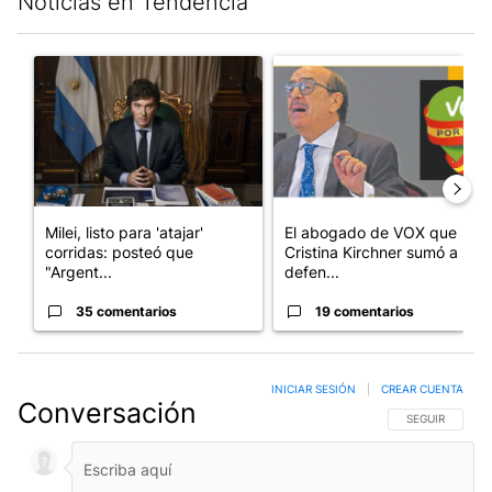
Noticias en Tendencia
Este listado muestra los artículos con más comentarios en los últim
Un artículo de tendencia con el título "Milei, listo para 'atajar
Un artículo de tendencia con e
Milei, listo para 'atajar'
El abogado de VOX que
corridas: posteó que
Cristina Kirchner sumó a su
"Argent...
defen...
35 comentarios
19 comentarios
INICIAR SESIÓN
|
CREAR CUENTA
Conversación
SIGA ESTA CO
SEGUIR