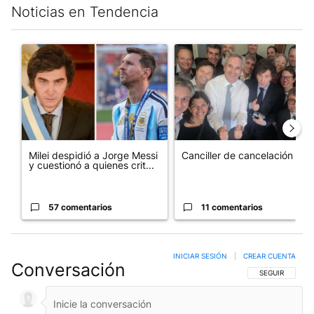
Noticias en Tendencia
Este listado muestra los artículos con más comentarios en los últim
Un artículo de tendencia con el título "Milei despidió a Jorge 
Un artículo de tendencia con e
Milei despidió a Jorge Messi
Canciller de cancelación
y cuestionó a quienes crit...
57 comentarios
11 comentarios
INICIAR SESIÓN
|
CREAR CUENTA
Conversación
SIGA ESTA CO
SEGUIR