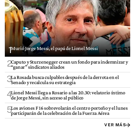
1
Murió Jorge Messi, el papá de Lionel Messi
2
Caputo y Sturzenegger crean un fondo para indemnizar y
“ganar” sindicatos aliados
3
La Rosada busca culpables después de la derrota en el
Senado y recalcula su estrategia
4
Lionel Messi llega a Rosario a las 20.30: velatorio íntimo
de Jorge Messi, sin acceso al público
5
Los aviones F 16 sobrevolarán el centro porteño y el lunes
participarán de la celebración de la Fuerza Aérea
VER MÁS