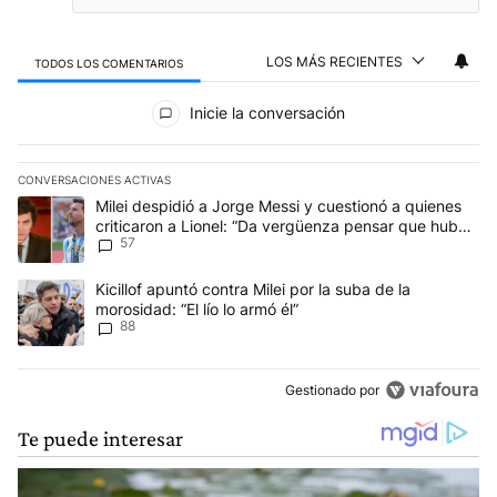
LOS MÁS RECIENTES
TODOS LOS COMENTARIOS
Todos los comentarios
Inicie la conversación
CONVERSACIONES ACTIVAS
Este listado muestra los artículos con más comentarios en los últim
Un artículo de tendencia con el título "Milei despidió a Jorge Mes
Milei despidió a Jorge Messi y cuestionó a quienes
criticaron a Lionel: “Da vergüenza pensar que hubo
57
anti-Messi”
Un artículo de tendencia con el título "Kicillof apuntó contra Milei 
Kicillof apuntó contra Milei por la suba de la
morosidad: “El lío lo armó él”
88
Gestionado por