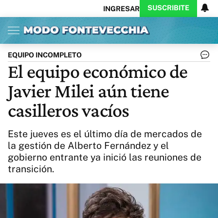
SUSCRIBITE
INGRESAR
Inicio
Ahora
Opinión
Actualidad
Política
Economía
Columnistas
Política
Pymes
Salud
EQUIPO INCOMPLETO
Ciencia
Protagonistas
Tecnología
El equipo económico de
Cultura
Arte
Educación
Javier Milei aún tiene
Internacional
Clima
Deportes
CARAS
Exitoina
Turismo
casilleros vacíos
Videos
Córdoba
Reperfilar
Business
Noticias
Caras
Este jueves es el último día de mercados de
Exitoina
Gaming
Vivo
la gestión de Alberto Fernández y el
gobierno entrante ya inició las reuniones de
Diario del Juicio
transición.