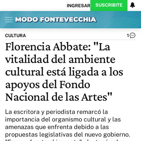
SUSCRIBITE
INGRESAR
Inicio
Ahora
Opinión
Actualidad
Política
Economía
Columnistas
Política
Pymes
Salud
CULTURA
1
Ciencia
Protagonistas
Tecnología
Florencia Abbate: "La
Cultura
Arte
Educación
vitalidad del ambiente
Internacional
Clima
Deportes
CARAS
Exitoina
Turismo
cultural está ligada a los
Videos
Córdoba
Reperfilar
apoyos del Fondo
Business
Noticias
Caras
Nacional de las Artes"
Exitoina
Gaming
Vivo
Diario del Juicio
La escritora y periodista remarcó la
importancia del organismo cultural y las
amenazas que enfrenta debido a las
propuestas legislativas del nuevo gobierno.