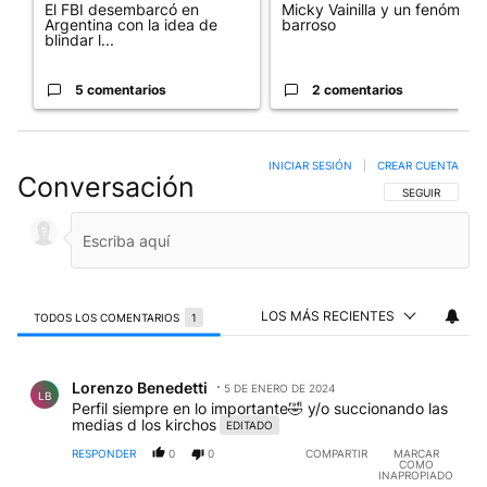
El FBI desembarcó en
Micky Vainilla y un fenómeno
Argentina con la idea de
barroso
blindar l...
5 comentarios
2 comentarios
INICIAR SESIÓN
|
CREAR CUENTA
Conversación
SIGA ESTA CO
SEGUIR
LOS MÁS RECIENTES
TODOS LOS COMENTARIOS
1
Todos los comentarios
Comentario de Lorenzo Benedetti.
Lorenzo Benedetti
5 DE ENERO DE 2024
LB
Perfil siempre en lo importante🤣 y/o succionando las
medias d los kirchos
EDITADO
RESPONDER
0
0
COMPARTIR
MARCAR
COMO
INAPROPIADO