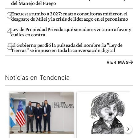
del Manejo del Fuego
3
Encuesta rumbo a 2027: cuatro consultoras midieron el
desgaste de Milei y la crisis de liderazgo en el peronismo
4
Ley de Propiedad Privada: qué senadores votaron a favor y
cuáles en contra
5
El Gobierno perdió la pulseada del nombre: la "Ley de
Tierras" se impuso en toda la conversación digital
VER MÁS
Noticias en Tendencia
Este listado muestra los artículos con más comentarios en los últim
Un artículo de tendencia con el título "El FBI desembarcó en Arge
Un artículo de tendencia con e