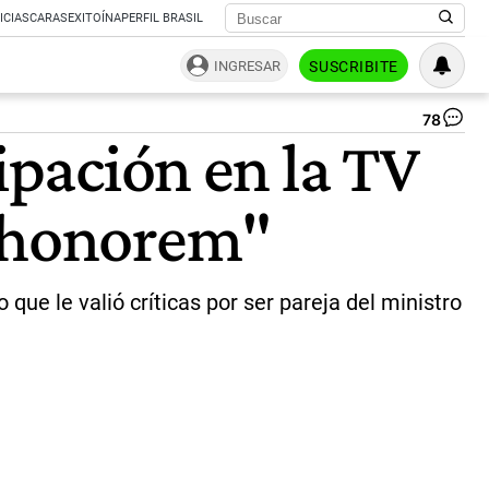
ICIAS
CARAS
EXITOÍNA
PERFIL BRASIL
INGRESAR
SUSCRIBITE
78
Cri
ipación en la TV
Pe
|
ca
d honorem"
 que le valió críticas por ser pareja del ministro