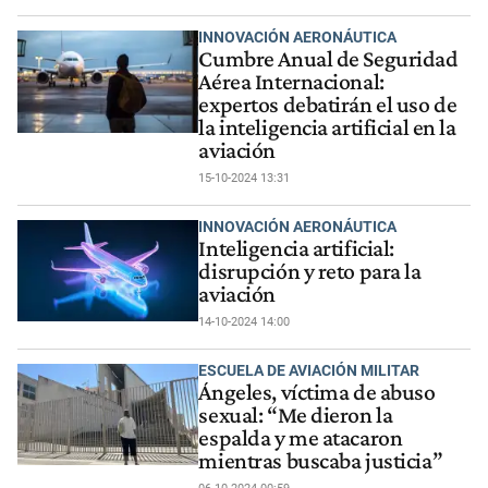
INNOVACIÓN AERONÁUTICA
Cumbre Anual de Seguridad
Aérea Internacional:
expertos debatirán el uso de
la inteligencia artificial en la
aviación
15-10-2024 13:31
INNOVACIÓN AERONÁUTICA
Inteligencia artificial:
disrupción y reto para la
aviación
14-10-2024 14:00
ESCUELA DE AVIACIÓN MILITAR
Ángeles, víctima de abuso
sexual: “Me dieron la
espalda y me atacaron
mientras buscaba justicia”