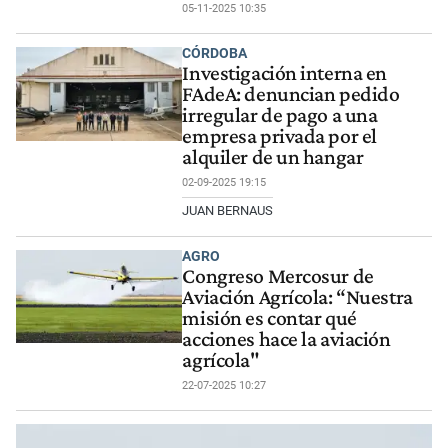
05-11-2025 10:35
CÓRDOBA
Investigación interna en
FAdeA: denuncian pedido
irregular de pago a una
empresa privada por el
alquiler de un hangar
02-09-2025 19:15
JUAN BERNAUS
AGRO
Congreso Mercosur de
Aviación Agrícola: “Nuestra
misión es contar qué
acciones hace la aviación
agrícola"
22-07-2025 10:27