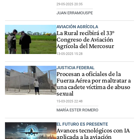
29-05-2025 20:35
JUAN ERRAMOUSPE
AVIACIÓN AGRÍCOLA
La Rural recibirá el 33°
Congreso de Aviación
Agrícola del Mercosur
13-05-2025 15:28
JUSTICIA FEDERAL
Procesan a oficiales de la
Fuerza Aérea por maltratar a
una cadete víctima de abuso
sexual
15-03-2025 22:48
MARÍA ESTER ROMERO
EL FUTURO ES PRESENTE
Avances tecnológicos con IA
aplicada a la aviación