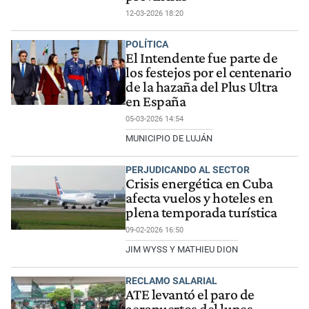
12-03-2026 18:20
POLÍTICA
El Intendente fue parte de
los festejos por el centenario
de la hazaña del Plus Ultra
en España
05-03-2026 14:54
MUNICIPIO DE LUJÁN
PERJUDICANDO AL SECTOR
Crisis energética en Cuba
afecta vuelos y hoteles en
plena temporada turística
09-02-2026 16:50
JIM WYSS Y MATHIEU DION
RECLAMO SALARIAL
ATE levantó el paro de
aeropuertos del lunes