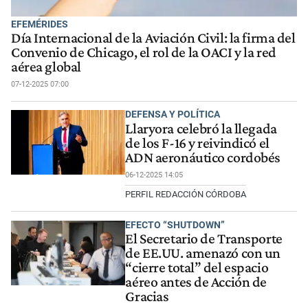
EFEMÉRIDES
Día Internacional de la Aviación Civil: la firma del
Convenio de Chicago, el rol de la OACI y la red
aérea global
07-12-2025 07:00
DEFENSA Y POLÍTICA
Llaryora celebró la llegada
de los F-16 y reivindicó el
ADN aeronáutico cordobés
06-12-2025 14:05
PERFIL REDACCIÓN CÓRDOBA
EFECTO “SHUTDOWN”
El Secretario de Transporte
de EE.UU. amenazó con un
“cierre total” del espacio
aéreo antes de Acción de
Gracias