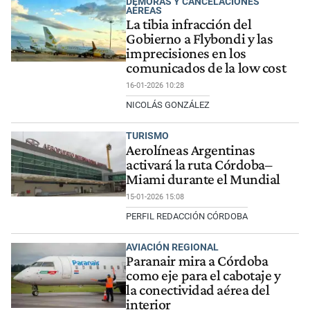
DEMORAS Y CANCELACIONES
AÉREAS
La tibia infracción del
Gobierno a Flybondi y las
imprecisiones en los
comunicados de la low cost
16-01-2026 10:28
NICOLÁS GONZÁLEZ
TURISMO
Aerolíneas Argentinas
activará la ruta Córdoba–
Miami durante el Mundial
15-01-2026 15:08
PERFIL REDACCIÓN CÓRDOBA
AVIACIÓN REGIONAL
Paranair mira a Córdoba
como eje para el cabotaje y
la conectividad aérea del
interior