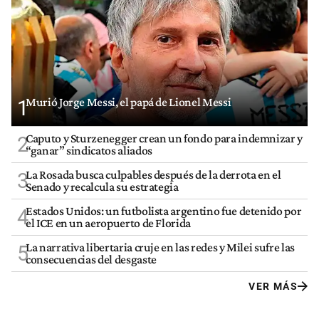
Murió Jorge Messi, el papá de Lionel Messi
1
Caputo y Sturzenegger crean un fondo para indemnizar y
2
“ganar” sindicatos aliados
La Rosada busca culpables después de la derrota en el
3
Senado y recalcula su estrategia
Estados Unidos: un futbolista argentino fue detenido por
4
el ICE en un aeropuerto de Florida
La narrativa libertaria cruje en las redes y Milei sufre las
5
consecuencias del desgaste
VER MÁS