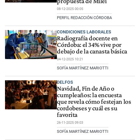
propuesta de Milei
08-12-2025 00:05
PERFIL REDACCIÓN CÓRDOBA
CONDICIONES LABORALES
Radiografía docente en
Córdoba: el 34% vive por
debajo de la canasta básica
04-12-2025 10:21
SOFÍA MARTÍNEZ MARIOTTI
DELFOS
Navidad, Fin de Año o
cumpleaños: la encuesta
que revela cómo festejan los
cordobeses y cuál es su
favorita
26-11-2025 09:03
SOFÍA MARTÍNEZ MARIOTTI