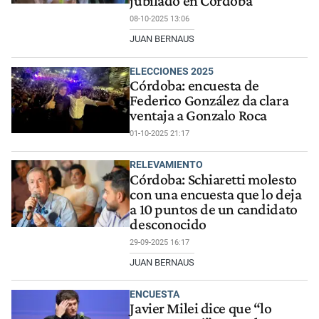
jubilado en Córdoba
08-10-2025 13:06
JUAN BERNAUS
ELECCIONES 2025
Córdoba: encuesta de
Federico González da clara
ventaja a Gonzalo Roca
01-10-2025 21:17
RELEVAMIENTO
Córdoba: Schiaretti molesto
con una encuesta que lo deja
a 10 puntos de un candidato
desconocido
29-09-2025 16:17
JUAN BERNAUS
ENCUESTA
Javier Milei dice que “lo