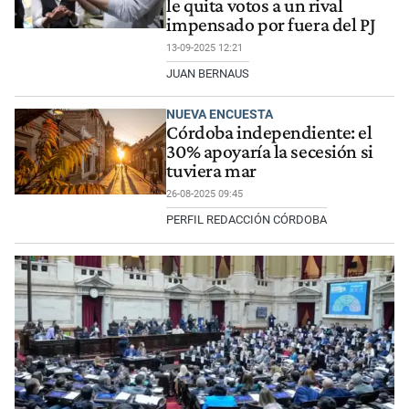
le quita votos a un rival
impensado por fuera del PJ
13-09-2025 12:21
JUAN BERNAUS
NUEVA ENCUESTA
Córdoba independiente: el
30% apoyaría la secesión si
tuviera mar
26-08-2025 09:45
PERFIL REDACCIÓN CÓRDOBA