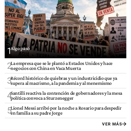
Algo pasó
1
La empresa que se le plantó a Estados Unidos y hace
2
negocios con China en Vaca Muerta
Récord histórico de quiebras y un industricidio que ya
3
supera al macrismo, a la pandemia y al menemismo
Santilli reactiva la contención de gobernadores y la mesa
4
política convoca a Sturzenegger
Lionel Messi arribó por la noche a Rosario para despedir
5
en familia a su padre Jorge
VER MÁS