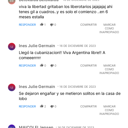
BB
viva la libertad gritaban los liberotarios jajajajaj ahi
tenes gil a cuadros..y es solo el comienzo ..en 6
meses estalla
RESPONDER
1
0
COMPARTIR
MARCAR
COMO
INAPROPIADO
Comentario de Ines Julie Germain.
Ines Julie Germain
16 DE DICIEMBRE DE 2023
IJ
Llegó la cubanizacion!! Viva Argentina libre!! A
comeeerrrrr
RESPONDER
0
0
COMPARTIR
MARCAR
COMO
INAPROPIADO
Comentario de Ines Julie Germain.
Ines Julie Germain
16 DE DICIEMBRE DE 2023
IJ
Se dejaron engañar y se metieron solitos en la casa de
lobo
RESPONDER
2
0
COMPARTIR
MARCAR
COMO
INAPROPIADO
Comentario de MAICOLFI Jensen.
MAICOLFI Jensen
16 DE DICIEMBRE DE 2023