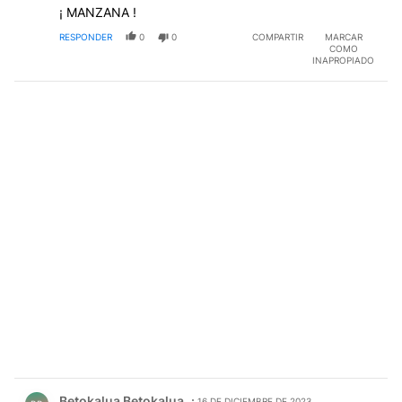
¡ MANZANA !
RESPONDER
0
0
COMPARTIR
MARCAR
COMO
INAPROPIADO
Comentario de Betokalua Betokalua.
Betokalua Betokalua
16 DE DICIEMBRE DE 2023