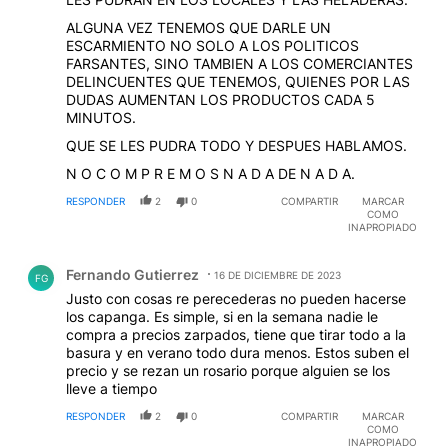
ALGUNA VEZ TENEMOS QUE DARLE UN
ESCARMIENTO NO SOLO A LOS POLITICOS
FARSANTES, SINO TAMBIEN A LOS COMERCIANTES
DELINCUENTES QUE TENEMOS, QUIENES POR LAS
DUDAS AUMENTAN LOS PRODUCTOS CADA 5
MINUTOS.
QUE SE LES PUDRA TODO Y DESPUES HABLAMOS.
N O C O M P R E M O S N A D A DE N A D A.
RESPONDER
2
0
COMPARTIR
MARCAR
COMO
INAPROPIADO
Comentario de Fernando Gutierrez.
Fernando Gutierrez
16 DE DICIEMBRE DE 2023
FG
Justo con cosas re perecederas no pueden hacerse
los capanga. Es simple, si en la semana nadie le
compra a precios zarpados, tiene que tirar todo a la
basura y en verano todo dura menos. Estos suben el
precio y se rezan un rosario porque alguien se los
lleve a tiempo
RESPONDER
2
0
COMPARTIR
MARCAR
COMO
INAPROPIADO