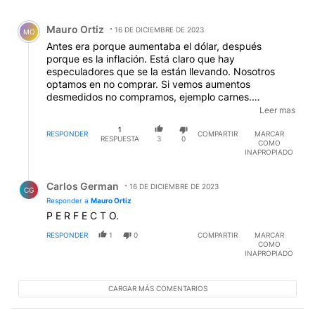
Comentario de Mauro Ortiz.
Mauro Ortiz
16 DE DICIEMBRE DE 2023
MO
Antes era porque aumentaba el dólar, después
porque es la inflación. Está claro que hay
especuladores que se la están llevando. Nosotros
optamos en no comprar. Si vemos aumentos
desmedidos no compramos, ejemplo carnes.
Cambiamos nuestra dieta, ahora a base de verduras,
Leer mas
las más económicas y granos, de paso comenzamos
1
una dieta de reducción de peso. Mi lema es si hay
RESPONDER
COMPARTIR
MARCAR
RESPUESTA
3
0
COMO
precios desmesuradamente altos, no compro, que se
INAPROPIADO
lo pierdan en el 0RT0
EDITADO
Respuesta de Carlos German.
Carlos German
16 DE DICIEMBRE DE 2023
CG
Responder a
Mauro Ortiz
P E R F E C T O.
RESPONDER
1
0
COMPARTIR
MARCAR
COMO
INAPROPIADO
CARGAR MÁS COMENTARIOS