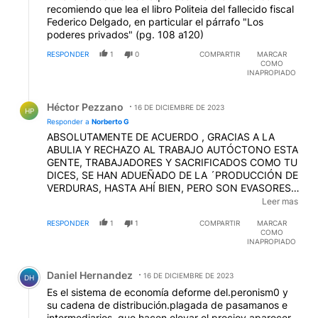
recomiendo que lea el libro Politeia del fallecido fiscal
Federico Delgado, en particular el párrafo "Los
poderes privados" (pg. 108 a120)
RESPONDER
1
0
COMPARTIR
MARCAR
COMO
INAPROPIADO
Respuesta de Héctor Pezzano.
Héctor Pezzano
16 DE DICIEMBRE DE 2023
HP
Responder a
Norberto G
ABSOLUTAMENTE DE ACUERDO , GRACIAS A LA
ABULIA Y RECHAZO AL TRABAJO AUTÓCTONO ESTA
GENTE, TRABAJADORES Y SACRIFICADOS COMO TU
DICES, SE HAN ADUEÑADO DE LA ´PRODUCCIÓN DE
VERDURAS, HASTA AHÍ BIEN, PERO SON EVASORES
COMPULSIVOS TODA SU ECONOMÍA ES EN NEGRO
Leer mas
Y LA TRANSFORMAN EN DÓLARES QUE ENVÍAN A
RESPONDER
1
1
COMPARTIR
MARCAR
SU PAIS, HASTA AHORA NADIE LOS CONTROLÓ Y
COMO
SIGUEN CON SU REDIITUABLE NEGOCIO EVASIVO.
INAPROPIADO
Comentario de Daniel Hernandez.
Daniel Hernandez
16 DE DICIEMBRE DE 2023
DH
Es el sistema de economía deforme del.peronism0 y
su cadena de distribución.plagada de pasamanos e
intermediarios, que hacen elevar el precioy aparecer