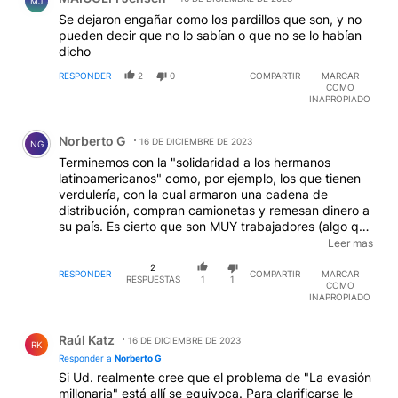
MJ
Se dejaron engañar como los pardillos que son, y no
pueden decir que no lo sabían o que no se lo habían
dicho
RESPONDER
2
0
COMPARTIR
MARCAR
COMO
INAPROPIADO
Comentario de Norberto G.
Norberto G
16 DE DICIEMBRE DE 2023
NG
Terminemos con la "solidaridad a los hermanos
latinoamericanos" como, por ejemplo, los que tienen
verdulería, con la cual armaron una cadena de
distribución, compran camionetas y remesan dinero a
su país. Es cierto que son MUY trabajadores (algo que
escasea mucho entre los argentinos) pero que se
Leer mas
mueven 100% en negro. La "factura" que te dan es un
2
pedacito de papel arrugado. Vale decir que hay una
RESPONDER
COMPARTIR
MARCAR
RESPUESTAS
1
1
COMO
evasión MILLONARIA para las arcas del estado, hoy
INAPROPIADO
tan necesitado de equilibrar ingresos - egresos.
Igualdad, sí. Pero no solo para los derechos. También
Respuesta de Raúl Katz.
para las OBLIGACIONES
Raúl Katz
16 DE DICIEMBRE DE 2023
RK
Responder a
Norberto G
Si Ud. realmente cree que el problema de "La evasión
millonaria" está allí se equivoca. Para clarificarse le