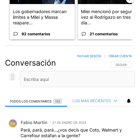
Los gobernadores marcan
Milei mencionó por segunda
límites a Milei y Massa
vez al Rodrigazo en tres
reapare...
día...
92 comentarios
21 comentarios
INICIAR SESIÓN
|
CREAR CUENTA
Conversación
SIGA ESTA CO
SEGUIR
LOS MÁS RECIENTES
TODOS LOS COMENTARIOS
192
Todos los comentarios
Comentario de Fabio Martín.
Fabio Martín
27 DE ENERO DE 2024
FM
Pará, pará, pará…¿vos decís que Coto, Walmart y
Carrefour estafan a la gente?