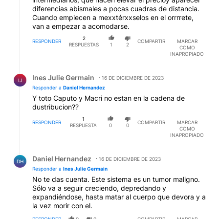
diferencias abismales a pocas cuadras de distancia.
Cuando empiecen a mexxtérxxselos en el orrrrete,
van a empezar a acomodarse.
2
RESPONDER
COMPARTIR
MARCAR
RESPUESTAS
1
2
COMO
INAPROPIADO
Respuesta de Ines Julie Germain.
Ines Julie Germain
16 DE DICIEMBRE DE 2023
IJ
Responder a
Daniel Hernandez
Y toto Caputo y Macri no estan en la cadena de
dustribucion??
1
RESPONDER
COMPARTIR
MARCAR
RESPUESTA
0
0
COMO
INAPROPIADO
Respuesta de Daniel Hernandez.
Daniel Hernandez
16 DE DICIEMBRE DE 2023
DH
Responder a
Ines Julie Germain
No te das cuenta. Este sistema es un tumor maligno.
Sólo va a seguir creciendo, depredando y
expandiéndose, hasta matar al cuerpo que devora y a
la vez morir con el.
RESPONDER
0
0
COMPARTIR
MARCAR