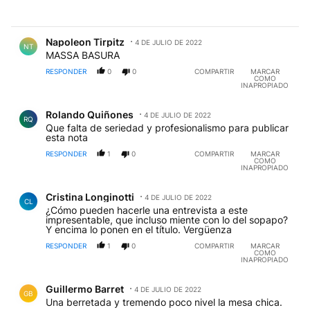
Comentario de Napoleon Tirpitz.
Napoleon Tirpitz
4 DE JULIO DE 2022
NT
MASSA BASURA
RESPONDER
0
0
COMPARTIR
MARCAR
COMO
INAPROPIADO
Comentario de Rolando Quiñones.
Rolando Quiñones
4 DE JULIO DE 2022
RQ
Que falta de seriedad y profesionalismo para publicar
esta nota
RESPONDER
1
0
COMPARTIR
MARCAR
COMO
INAPROPIADO
Comentario de Cristina Longinotti.
Cristina Longinotti
4 DE JULIO DE 2022
CL
¿Cómo pueden hacerle una entrevista a este
impresentable, que incluso miente con lo del sopapo?
Y encima lo ponen en el título. Vergüenza
RESPONDER
1
0
COMPARTIR
MARCAR
COMO
INAPROPIADO
Comentario de Guillermo Barret.
Guillermo Barret
4 DE JULIO DE 2022
GB
Una berretada y tremendo poco nivel la mesa chica.