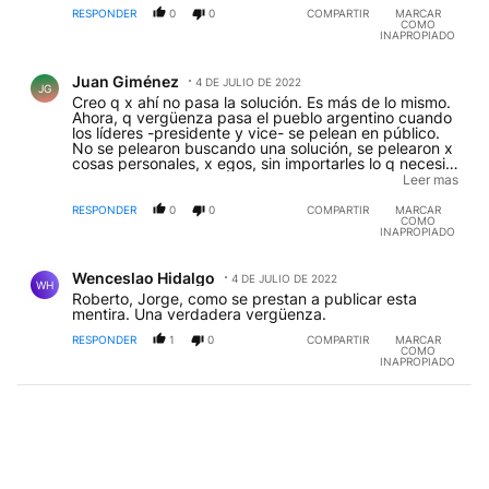
RESPONDER
0
0
COMPARTIR
MARCAR
COMO
INAPROPIADO
Comentario de Juan Giménez.
Juan Giménez
4 DE JULIO DE 2022
JG
Creo q x ahí no pasa la solución. Es más de lo mismo.
Ahora, q vergüenza pasa el pueblo argentino cuando
los líderes -presidente y vice- se pelean en público.
No se pelearon buscando una solución, se pelearon x
cosas personales, x egos, sin importarles lo q necesita
el pueblo. La abultada deuda externa, la pandemia, el
Leer mas
aumento de la pobreza, no justifican un déficit tan
elevado. Lo q necesitan es un plan de gobierno serio,
RESPONDER
0
0
COMPARTIR
MARCAR
COMO
no ajuste raso, sino alternativas validas para salir de la
INAPROPIADO
pobreza.
Comentario de Wenceslao Hidalgo.
Wenceslao Hidalgo
4 DE JULIO DE 2022
WH
Roberto, Jorge, como se prestan a publicar esta
mentira. Una verdadera vergüenza.
RESPONDER
1
0
COMPARTIR
MARCAR
COMO
INAPROPIADO