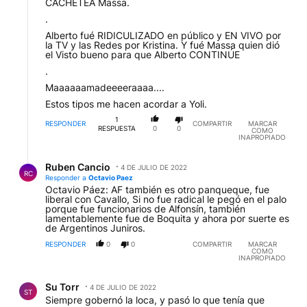
CACHETEA Massa.
.
Alberto fué RIDICULIZADO en público y EN VIVO por
la TV y las Redes por Kristina. Y fué Massa quien dió
el Visto bueno para que Alberto CONTINÚE
.
Maaaaaamadeeeeraaaa....
Estos tipos me hacen acordar a Yoli.
1
RESPONDER
COMPARTIR
MARCAR
RESPUESTA
0
0
COMO
INAPROPIADO
Respuesta de Ruben Cancio.
Ruben Cancio
4 DE JULIO DE 2022
RC
Responder a
Octavio Paez
Octavio Páez: AF también es otro panqueque, fue
liberal con Cavallo, Si no fue radical le pegó en el palo
porque fue funcionarios de Alfonsín, también
lamentablemente fue de Boquita y ahora por suerte es
de Argentinos Juniros.
RESPONDER
0
0
COMPARTIR
MARCAR
COMO
INAPROPIADO
Comentario de Su Torr.
Su Torr
4 DE JULIO DE 2022
ST
Siempre gobernó la loca, y pasó lo que tenía que