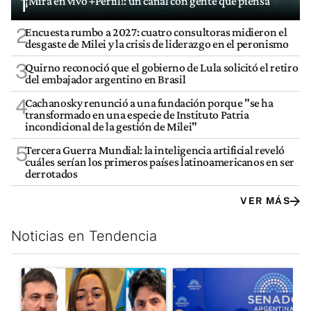
1
¡Mirá en vivo +Perfil!: un canal con gente que piensa
2
Encuesta rumbo a 2027: cuatro consultoras midieron el
desgaste de Milei y la crisis de liderazgo en el peronismo
3
Quirno reconoció que el gobierno de Lula solicitó el retiro
del embajador argentino en Brasil
4
Cachanosky renunció a una fundación porque "se ha
transformado en una especie de Instituto Patria
incondicional de la gestión de Milei"
5
Tercera Guerra Mundial: la inteligencia artificial reveló
cuáles serían los primeros países latinoamericanos en ser
derrotados
VER MÁS
Noticias en Tendencia
Este listado muestra los artículos con más comentarios en los últim
Un artículo de tendencia con el título "Grabois, Moreau y Loust
Un artículo de tendencia con e