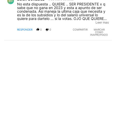
BG
No esta dispuesta .. QUIERE .. SER PRESIDENTE x q
sabe que no gana en 2023 y esta a apunto de ser
condenada. Asi maneja la ultima caja que necesita y
es la de los subsidios y lo del salario universal lo
quiere para dartelo ... si la votas. OJO QUE QUIERE
HACER RENUNCIAR A ALBERTO Y TAL VEZ YA
Leer mas
PACTARON ESO EN BREVE. Va a darle dinero a las
provincias afines y nada a las otras para que esos
RESPONDER
0
0
COMPARTIR
MARCAR
COMO
gobiernos se caigan por falta de $..ya lo jizo y viene
INAPROPIADO
por todo AHORA...YA... Apoyemos a que Alberto llame
a la oposición y cambie de socio politico. Pidamos que
ELLA SE VAYA... QUE RENUNCIE POR ATACAR AL
PRESIDENTE Y SUS MINISTROS.