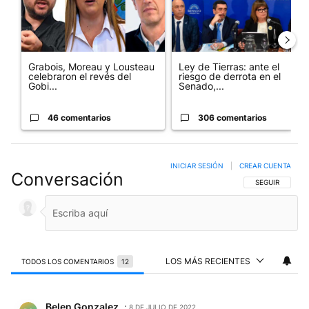
Grabois, Moreau y Lousteau
Ley de Tierras: ante el
celebraron el revés del
riesgo de derrota en el
Gobi...
Senado,...
46 comentarios
306 comentarios
INICIAR SESIÓN
|
CREAR CUENTA
Conversación
SIGA ESTA CO
SEGUIR
LOS MÁS RECIENTES
TODOS LOS COMENTARIOS
12
Todos los comentarios
Comentario de Belen Gonzalez.
Belen Gonzalez
8 DE JULIO DE 2022