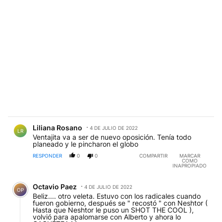
Comentario de Liliana Rosano.
Liliana Rosano
4 DE JULIO DE 2022
LR
Ventajita va a ser de nuevo oposición. Tenía todo
planeado y le pincharon el globo
RESPONDER
0
0
COMPARTIR
MARCAR
COMO
INAPROPIADO
Comentario de Octavio Paez.
Octavio Paez
4 DE JULIO DE 2022
OP
Beliz.... otro veleta. Estuvo con los radicales cuando
fueron gobierno, después se " recostó " con Neshtor (
Hasta que Neshtor le puso un SHOT THE COOL ),
volvió para apalomarse con Alberto y ahora lo