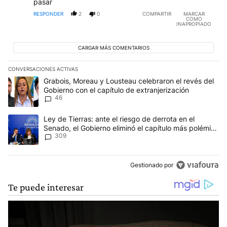
pasar
RESPONDER
2
0
COMPARTIR
MARCAR
COMO
INAPROPIADO
CARGAR MÁS COMENTARIOS
CONVERSACIONES ACTIVAS
Este listado muestra los artículos con más comentarios en los últim
Un artículo de tendencia con el título "Grabois, Moreau y Lousteau
Grabois, Moreau y Lousteau celebraron el revés del
Gobierno con el capítulo de extranjerización
46
Un artículo de tendencia con el título "Ley de Tierras: ante el ri
Ley de Tierras: ante el riesgo de derrota en el
Senado, el Gobierno eliminó el capítulo más polémico
309
del proyecto
Gestionado por