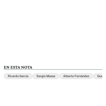
EN ESTA NOTA
Ricardo García
Sergio Massa
Alberto Fernández
Gustav