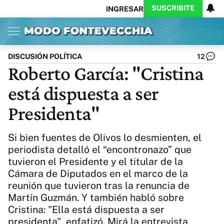
SUSCRIBITE
INGRESAR
Inicio
Ahora
Opinión
Actualidad
Política
Economía
Columnistas
Política
Pymes
Salud
DISCUSIÓN POLÍTICA
12
Ciencia
Protagonistas
Tecnología
Roberto García: "Cristina
Cultura
Arte
Educación
está dispuesta a ser
Internacional
Clima
Deportes
CARAS
Exitoina
Turismo
Presidenta"
Videos
Córdoba
Reperfilar
Business
Noticias
Caras
Si bien fuentes de Olivos lo desmienten, el
Exitoina
Gaming
Vivo
periodista detalló el “encontronazo” que
tuvieron el Presidente y el titular de la
Diario del Juicio
Cámara de Diputados en el marco de la
reunión que tuvieron tras la renuncia de
Martín Guzmán. Y también habló sobre
Cristina: "Ella está dispuesta a ser
presidenta", enfatizó. Mirá la entrevista