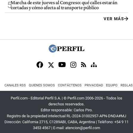
Marcha de este jueves al Congreso: qué calles estarán
5
cortadas y cómo afecta al transporte público
VER MÁS
CANALES RSS
QUIENES SOMOS
CONTÁCTENOS
PRIVACIDAD
EQUIPO
REGLAS
Perfil.com - Editorial Perfil S.A.
| © Perfil.com 2006-2026 - Todos los
derechos reservados.
Editor responsable: Carlos Piro.
Registro de la propiedad intelectual RL-2024-31002957-APN-DNDA#MJ
Dirección:
California 2715
,
C1289ABI
,
CABA, Argentina
| Teléfono:
+54 9 11
3453 4567
| E-mail:
atencion@perfil.com