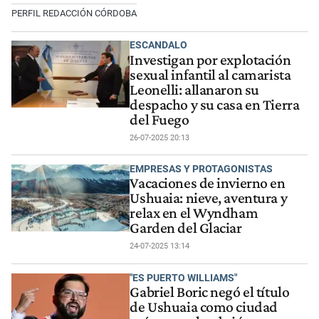
PERFIL REDACCIÓN CÓRDOBA
ESCANDALO
Investigan por explotación
sexual infantil al camarista
Leonelli: allanaron su
despacho y su casa en Tierra
del Fuego
26-07-2025 20:13
EMPRESAS Y PROTAGONISTAS
Vacaciones de invierno en
Ushuaia: nieve, aventura y
relax en el Wyndham
Garden del Glaciar
24-07-2025 13:14
"ES PUERTO WILLIAMS"
Gabriel Boric negó el título
de Ushuaia como ciudad