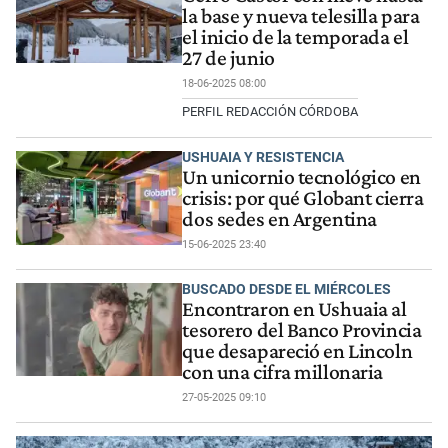
la base y nueva telesilla para
el inicio de la temporada el
27 de junio
18-06-2025 08:00
PERFIL REDACCIÓN CÓRDOBA
USHUAIA Y RESISTENCIA
Un unicornio tecnológico en
crisis: por qué Globant cierra
dos sedes en Argentina
15-06-2025 23:40
BUSCADO DESDE EL MIÉRCOLES
Encontraron en Ushuaia al
tesorero del Banco Provincia
que desapareció en Lincoln
con una cifra millonaria
27-05-2025 09:10