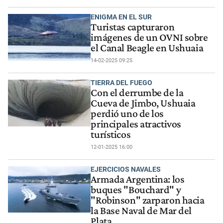
ENIGMA EN EL SUR
Turistas capturaron
imágenes de un OVNI sobre
el Canal Beagle en Ushuaia
14-02-2025 09:25
TIERRA DEL FUEGO
Con el derrumbe de la
Cueva de Jimbo, Ushuaia
perdió uno de los
principales atractivos
turísticos
12-01-2025 16:00
EJERCICIOS NAVALES
Armada Argentina: los
buques "Bouchard" y
"Robinson" zarparon hacia
la Base Naval de Mar del
Plata