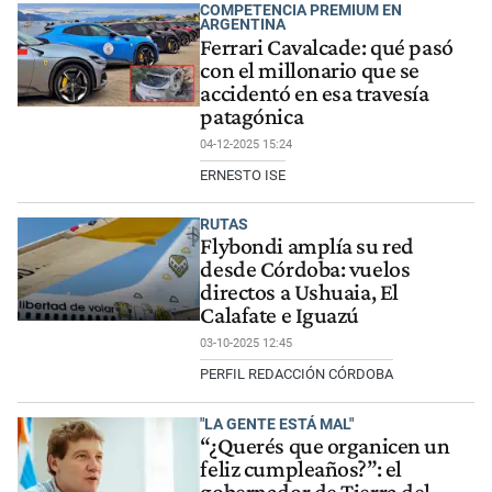
COMPETENCIA PREMIUM EN
ARGENTINA
Ferrari Cavalcade: qué pasó
con el millonario que se
accidentó en esa travesía
patagónica
04-12-2025 15:24
ERNESTO ISE
RUTAS
Flybondi amplía su red
desde Córdoba: vuelos
directos a Ushuaia, El
Calafate e Iguazú
03-10-2025 12:45
PERFIL REDACCIÓN CÓRDOBA
"LA GENTE ESTÁ MAL"
“¿Querés que organicen un
feliz cumpleaños?”: el