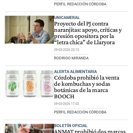
PERFIL REDACCIÓN CÓRDOBA
UNICAMERAL
Proyecto del PJ contra
naranjitas: apoyo, críticas y
presión opositora por la
“letra chica” de Llaryora
29-03-2026 22:13
RODRIGO MIRANDA
ALERTA ALIMENTARIA
Córdoba prohibió la venta
de kombuchas y sodas
botánicas de la marca
BOOCH
09-03-2026 17:02
PERFIL REDACCIÓN CÓRDOBA
BOLETÍN OFICIAL
ANMAT prohibió dos marcas