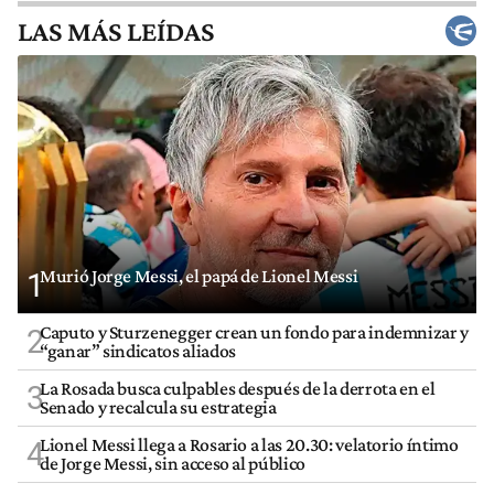
LAS MÁS LEÍDAS
Murió Jorge Messi, el papá de Lionel Messi
1
Caputo y Sturzenegger crean un fondo para indemnizar y
2
“ganar” sindicatos aliados
La Rosada busca culpables después de la derrota en el
3
Senado y recalcula su estrategia
Lionel Messi llega a Rosario a las 20.30: velatorio íntimo
4
de Jorge Messi, sin acceso al público