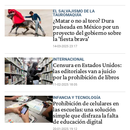
EL SALVAJISMO DE LA
TAUROMAQUÍA
¿Matar o no al toro? Dura
pulseada en México por un
proyecto del gobierno sobre
la 'fiesta brava'
14-03-2025 23:17
INTERNACIONAL
Censura en Estados Unidos:
las editoriales van a juicio
por la prohibición de libros
11-02-2025 18:05
INFANCIA Y TECNOLOGÍA
Prohibición de celulares en
las escuelas: una solución
simple que disfraza la falta
de educación digital
20-01-2025 19:12