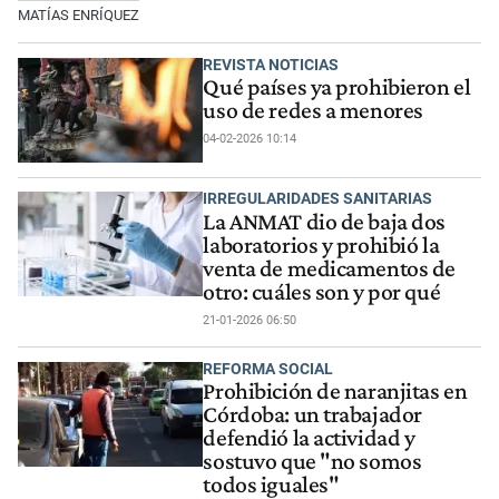
MATÍAS ENRÍQUEZ
REVISTA NOTICIAS
Qué países ya prohibieron el
uso de redes a menores
04-02-2026 10:14
IRREGULARIDADES SANITARIAS
La ANMAT dio de baja dos
laboratorios y prohibió la
venta de medicamentos de
otro: cuáles son y por qué
21-01-2026 06:50
REFORMA SOCIAL
Prohibición de naranjitas en
Córdoba: un trabajador
defendió la actividad y
sostuvo que "no somos
todos iguales"