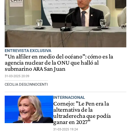
ENTREVISTA EXCLUSIVA
"Un alfiler en medio del océano": cómo es la
agencia nuclear de la ONU que halló al
submarino ARA San Juan
31-03-2025 20:09
CECILIA DEGL'INNOCENTI
INTERNACIONAL
Cornejo: "Le Pen era la
alternativa de la
ultraderecha que podía
ganar en 2027"
31-03-2025 19:24