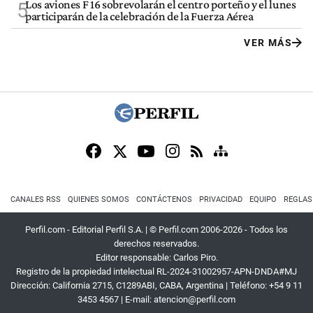
Los aviones F 16 sobrevolarán el centro porteño y el lunes
5
participarán de la celebración de la Fuerza Aérea
VER MÁS
CANALES RSS
QUIENES SOMOS
CONTÁCTENOS
PRIVACIDAD
EQUIPO
REGLAS
Perfil.com - Editorial Perfil S.A.
| © Perfil.com 2006-2026 - Todos los
derechos reservados.
Editor responsable: Carlos Piro.
Registro de la propiedad intelectual RL-2024-31002957-APN-DNDA#MJ
Dirección:
California 2715
,
C1289ABI
,
CABA, Argentina
| Teléfono:
+54 9 11
3453 4567
| E-mail:
atencion@perfil.com