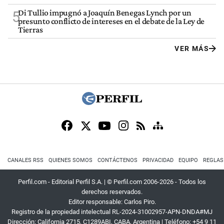
Di Tullio impugnó a Joaquín Benegas Lynch por un
5
presunto conflicto de intereses en el debate de la Ley de
Tierras
VER MÁS
CANALES RSS
QUIENES SOMOS
CONTÁCTENOS
PRIVACIDAD
EQUIPO
REGLAS
Perfil.com - Editorial Perfil S.A.
| © Perfil.com 2006-2026 - Todos los
derechos reservados.
Editor responsable: Carlos Piro.
Registro de la propiedad intelectual RL-2024-31002957-APN-DNDA#MJ
Dirección:
California 2715
,
C1289ABI
,
CABA, Argentina
| Teléfono:
+54 9 11