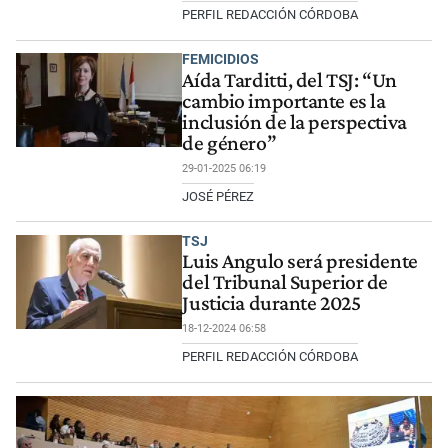
PERFIL REDACCIÓN CÓRDOBA
FEMICIDIOS
Aída Tarditti, del TSJ: “Un
cambio importante es la
inclusión de la perspectiva
de género”
29-01-2025 06:19
JOSÉ PÉREZ
TSJ
Luis Angulo será presidente
del Tribunal Superior de
Justicia durante 2025
18-12-2024 06:58
PERFIL REDACCIÓN CÓRDOBA