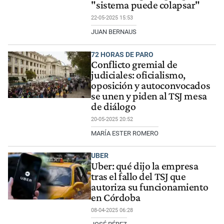
"sistema puede colapsar"
22-05-2025 15:53
JUAN BERNAUS
72 HORAS DE PARO
Conflicto gremial de
judiciales: oficialismo,
oposición y autoconvocados
se unen y piden al TSJ mesa
de diálogo
20-05-2025 20:52
MARÍA ESTER ROMERO
UBER
Uber: qué dijo la empresa
tras el fallo del TSJ que
autoriza su funcionamiento
en Córdoba
08-04-2025 06:28