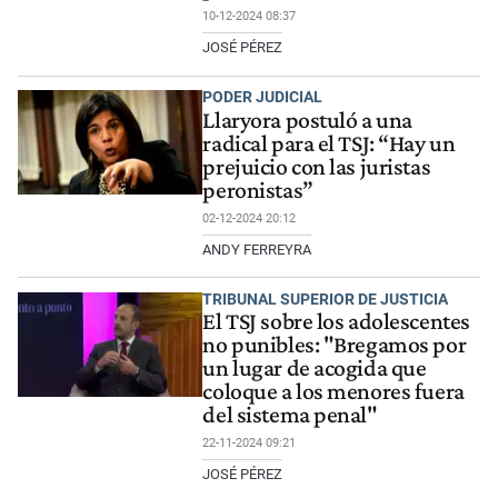
10-12-2024 08:37
JOSÉ PÉREZ
PODER JUDICIAL
Llaryora postuló a una
radical para el TSJ: “Hay un
prejuicio con las juristas
peronistas”
02-12-2024 20:12
ANDY FERREYRA
TRIBUNAL SUPERIOR DE JUSTICIA
El TSJ sobre los adolescentes
no punibles: "Bregamos por
un lugar de acogida que
coloque a los menores fuera
del sistema penal"
22-11-2024 09:21
JOSÉ PÉREZ