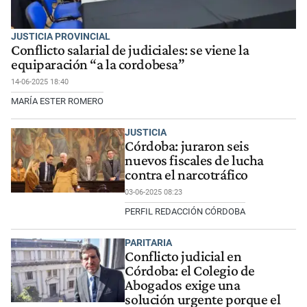
JUSTICIA PROVINCIAL
Conflicto salarial de judiciales: se viene la
equiparación “a la cordobesa”
14-06-2025 18:40
MARÍA ESTER ROMERO
JUSTICIA
Córdoba: juraron seis
nuevos fiscales de lucha
contra el narcotráfico
03-06-2025 08:23
PERFIL REDACCIÓN CÓRDOBA
PARITARIA
Conflicto judicial en
Córdoba: el Colegio de
Abogados exige una
solución urgente porque el