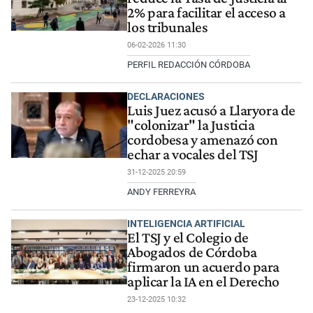
2% para facilitar el acceso a
los tribunales
06-02-2026 11:30
PERFIL REDACCIÓN CÓRDOBA
DECLARACIONES
Luis Juez acusó a Llaryora de
"colonizar" la Justicia
cordobesa y amenazó con
echar a vocales del TSJ
31-12-2025 20:59
ANDY FERREYRA
INTELIGENCIA ARTIFICIAL
El TSJ y el Colegio de
Abogados de Córdoba
firmaron un acuerdo para
aplicar la IA en el Derecho
23-12-2025 10:32