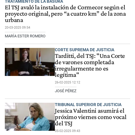
TRATAMIENTO DE LA BASURA
El TSJ avaló la instalación de Cormecor según el
proyecto original, pero “a cuatro km” de la zona
urbana
20-03-2025 09:54
MARÍA ESTER ROMERO
CORTE SUPREMA DE JUSTICIA
Tarditti, del TSJ: "Una Corte
de varones completada
irregularmente no es
legítima"
26-02-2025 12:12
JOSÉ PÉREZ
TRIBUNAL SUPERIOR DE JUSTICIA
Jessica Valentini asumirá el
próximo viernes como vocal
del TSJ
05-02-2025 09:43