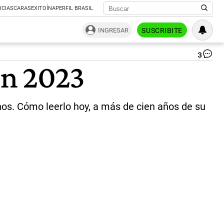
ICIAS
CARAS
EXITOÍNA
PERFIL BRASIL
INGRESAR
SUSCRIBITE
3
Jo
en 2023
He
|
Ce
Per
os. Cómo leerlo hoy, a más de cien años de su