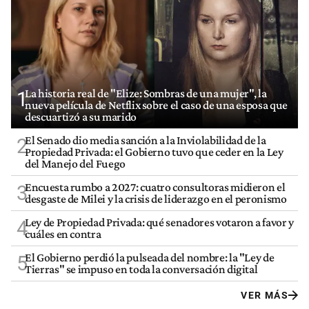
La historia real de "Elize: Sombras de una mujer", la
1
nueva película de Netflix sobre el caso de una esposa que
descuartizó a su marido
El Senado dio media sanción a la Inviolabilidad de la
2
Propiedad Privada: el Gobierno tuvo que ceder en la Ley
del Manejo del Fuego
Encuesta rumbo a 2027: cuatro consultoras midieron el
3
desgaste de Milei y la crisis de liderazgo en el peronismo
Ley de Propiedad Privada: qué senadores votaron a favor y
4
cuáles en contra
El Gobierno perdió la pulseada del nombre: la "Ley de
5
Tierras" se impuso en toda la conversación digital
VER MÁS