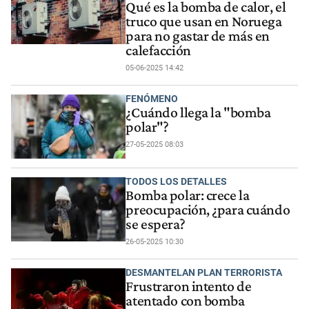
Qué es la bomba de calor, el
truco que usan en Noruega
para no gastar de más en
calefacción
05-06-2025 14:42
FENÓMENO
¿Cuándo llega la "bomba
polar"?
27-05-2025 08:03
TODOS LOS DETALLES
Bomba polar: crece la
preocupación, ¿para cuándo
se espera?
26-05-2025 10:30
DESMANTELAN PLAN TERRORISTA
Frustraron intento de
atentado con bomba