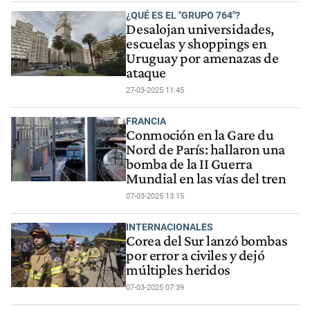
¿QUÉ ES EL "GRUPO 764"?
Desalojan universidades,
escuelas y shoppings en
Uruguay por amenazas de
ataque
27-03-2025 11:45
FRANCIA
Conmoción en la Gare du
Nord de París: hallaron una
bomba de la II Guerra
Mundial en las vías del tren
07-03-2025 13:15
INTERNACIONALES
Corea del Sur lanzó bombas
por error a civiles y dejó
múltiples heridos
07-03-2025 07:39