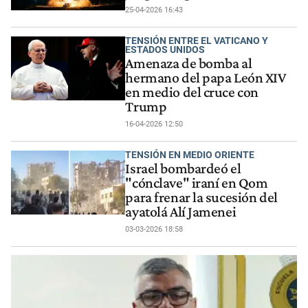
25-04-2026 16:43
TENSIÓN ENTRE EL VATICANO Y
ESTADOS UNIDOS
Amenaza de bomba al
hermano del papa León XIV
en medio del cruce con
Trump
16-04-2026 12:50
TENSIÓN EN MEDIO ORIENTE
Israel bombardeó el
"cónclave" iraní en Qom
para frenar la sucesión del
ayatolá Alí Jamenei
03-03-2026 18:58