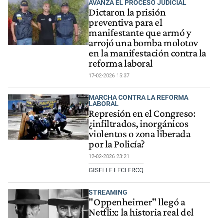
AVANZA EL PROCESO JUDICIAL
Dictaron la prisión
preventiva para el
manifestante que armó y
arrojó una bomba molotov
en la manifestación contra la
reforma laboral
17-02-2026 15:37
MARCHA CONTRA LA REFORMA
LABORAL
Represión en el Congreso:
¿infiltrados, inorgánicos
violentos o zona liberada
por la Policía?
12-02-2026 23:21
GISELLE LECLERCQ
STREAMING
"Oppenheimer" llegó a
Netflix: la historia real del