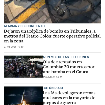
ALARMA Y DESCONCIERTO
Dejaron una réplica de bomba en Tribunales, a
metros del Teatro Colón: fuerte operativo policial
en la zona
27-05-2026 10:59
A UN MES DE LAS ELECCIONES
Ola de atentados en
Colombia: 20 muertos por
una bomba en el Cauca
27-04-2026 08:55
BOTÓN ROJO
Las IAs desplegaron armas
nucleares en la mayoría de
juegos de guerra