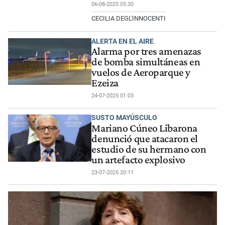
06-08-2025 05:30
CECILIA DEGL'INNOCENTI
ALERTA EN EL AIRE
Alarma por tres amenazas
de bomba simultáneas en
vuelos de Aeroparque y
Ezeiza
24-07-2025 01:03
SUSTO MAYÚSCULO
Mariano Cúneo Libarona
denunció que atacaron el
estudio de su hermano con
un artefacto explosivo
23-07-2025 20:11