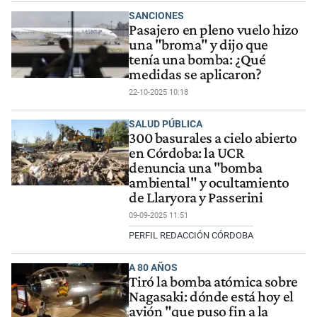
SANCIONES
Pasajero en pleno vuelo hizo
una "broma" y dijo que
tenía una bomba: ¿Qué
medidas se aplicaron?
22-10-2025 10:18
SALUD PÚBLICA
300 basurales a cielo abierto
en Córdoba: la UCR
denuncia una "bomba
ambiental" y ocultamiento
de Llaryora y Passerini
09-09-2025 11:51
PERFIL REDACCIÓN CÓRDOBA
A 80 AÑOS
Tiró la bomba atómica sobre
Nagasaki: dónde está hoy el
avión "que puso fin a la