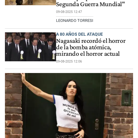
Segunda Guerra Mundial"
09-08-2025 12:47
LEONARDO TORRESI
A 80 AÑOS DEL ATAQUE
Nagasaki recordó el horror
de la bomba atómica,
mirando el horror actual
09-08-2025 12:06