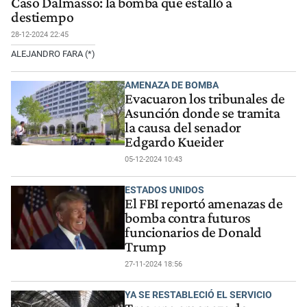
Caso Dalmasso: la bomba que estalló a
destiempo
28-12-2024 22:45
ALEJANDRO FARA (*)
AMENAZA DE BOMBA
Evacuaron los tribunales de
Asunción donde se tramita
la causa del senador
Edgardo Kueider
05-12-2024 10:43
ESTADOS UNIDOS
El FBI reportó amenazas de
bomba contra futuros
funcionarios de Donald
Trump
27-11-2024 18:56
YA SE RESTABLECIÓ EL SERVICIO