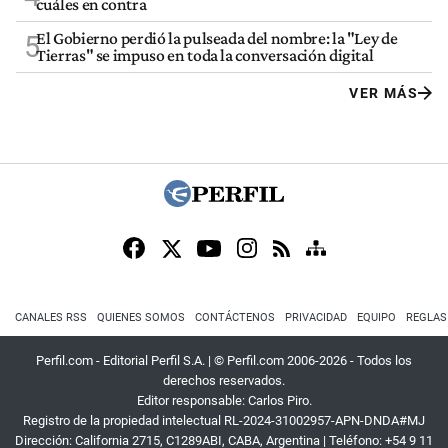
cuáles en contra
El Gobierno perdió la pulseada del nombre: la "Ley de
5
Tierras" se impuso en toda la conversación digital
VER MÁS
CANALES RSS
QUIENES SOMOS
CONTÁCTENOS
PRIVACIDAD
EQUIPO
REGLAS
Perfil.com - Editorial Perfil S.A.
| © Perfil.com 2006-2026 - Todos los
derechos reservados.
Editor responsable: Carlos Piro.
Registro de la propiedad intelectual RL-2024-31002957-APN-DNDA#MJ
Dirección:
California 2715
,
C1289ABI
,
CABA, Argentina
| Teléfono:
+54 9 11