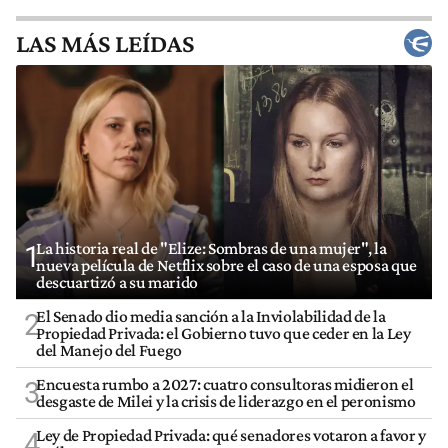
LAS MÁS LEÍDAS
La historia real de "Elize: Sombras de una mujer", la
1
nueva película de Netflix sobre el caso de una esposa que
descuartizó a su marido
El Senado dio media sanción a la Inviolabilidad de la
2
Propiedad Privada: el Gobierno tuvo que ceder en la Ley
del Manejo del Fuego
Encuesta rumbo a 2027: cuatro consultoras midieron el
3
desgaste de Milei y la crisis de liderazgo en el peronismo
Ley de Propiedad Privada: qué senadores votaron a favor y
4