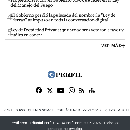
del Manejo del Fuego
El Gobierno perdió la pulseada del nombre: la "Ley de
4
Tierras" se impuso en toda la conversación digital
Ley de Propiedad Privada: qué senadores votaron a favor y
5
cuáles en contra
VER MÁS
CANALES RSS
QUIENES SOMOS
CONTÁCTENOS
PRIVACIDAD
EQUIPO
REGLAS
Perfil.com - Editorial Perfil S.A.
| © Perfil.com 2006-2026 - Todos los
derechos reservados.