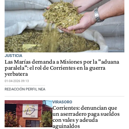
JUSTICIA
Las Marías demanda a Misiones por la "aduana
paralela": el rol de Corrientes en la guerra
yerbatera
01-04-2026 09:13
REDACCIÓN PERFIL NEA
VIRASORO
Corrientes: denuncian que
un aserradero paga sueldos
con vales y adeuda
aguinaldos