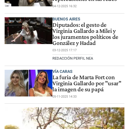
04-12-2025 16:32
BUENOS AIRES
Diputados: el gesto de
Virginia Gallardo a Milei y
los juramentos políticos de
González y Hadad
03-12-2025 17:17
REDACCIÓN PERFIL NEA
VÍA CARAS
La furia de Marta Fort con
Virginia Gallardo por "usar"
la imagen de su papá
05-11-2025 14:33