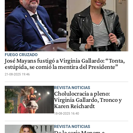
FUEGO CRUZADO
José Mayans fustigó a Virginia Gallardo: “Tonta,
estúpida, se comió la mentira del Presidente”
21-08-2025 19:46
REVISTA NOTICIAS
Cholulocracia a pleno:
Virginia Gallardo, Tronco y
Karen Reichardt
18-08-2025 16:40
REVISTA NOTICIAS
De la serie Menem a