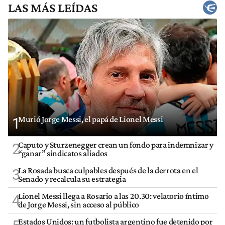
LAS MÁS LEÍDAS
Murió Jorge Messi, el papá de Lionel Messi
1
Caputo y Sturzenegger crean un fondo para indemnizar y
2
“ganar” sindicatos aliados
La Rosada busca culpables después de la derrota en el
3
Senado y recalcula su estrategia
Lionel Messi llega a Rosario a las 20.30: velatorio íntimo
4
de Jorge Messi, sin acceso al público
Estados Unidos: un futbolista argentino fue detenido por