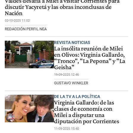
Valdés desafía a Milei a visitar Corrientes para
discutir Yacyretá y las obras inconclusas de
Nación
02-10-2025 11:02
REDACCIÓN PERFIL NEA
REVISTA NOTICIAS
La insólita reunión de Milei
en Olivos: Virginia Gallardo,
"Tronco", "La Pepona" y "La
Geisha"
19-09-2025 12:46
GUSTAVO WINKLER
DE LA TV A LA POLÍTICA
Virginia Gallardo: de las
clases de economía con
Milei a disputar una
diputación por Corrientes
11-09-2025 15:40