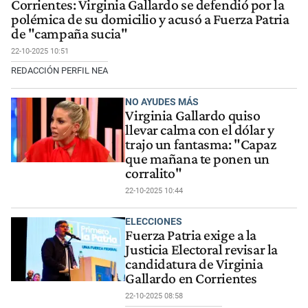
Corrientes: Virginia Gallardo se defendió por la
polémica de su domicilio y acusó a Fuerza Patria
de "campaña sucia"
22-10-2025 10:51
REDACCIÓN PERFIL NEA
NO AYUDES MÁS
Virginia Gallardo quiso
llevar calma con el dólar y
trajo un fantasma: "Capaz
que mañana te ponen un
corralito"
22-10-2025 10:44
ELECCIONES
Fuerza Patria exige a la
Justicia Electoral revisar la
candidatura de Virginia
Gallardo en Corrientes
22-10-2025 08:58