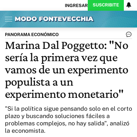
SUSCRIBITE
INGRESAR
Inicio
Ahora
Opinión
Actualidad
Política
Economía
Columnistas
Política
Pymes
Salud
PANORAMA ECONÓMICO
Ciencia
Protagonistas
Tecnología
Marina Dal Poggetto: "No
Cultura
Arte
Educación
sería la primera vez que
Internacional
Clima
Deportes
CARAS
Exitoina
Turismo
vamos de un experimento
Videos
Córdoba
Reperfilar
populista a un
Business
Noticias
Caras
experimento monetario"
Exitoina
Gaming
Vivo
Diario del Juicio
"Si la política sigue pensando solo en el corto
plazo y buscando soluciones fáciles a
problemas complejos, no hay salida", analizó
la economista.