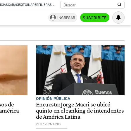
ICIAS
CARAS
EXITOÍNA
PERFIL BRASIL
INGRESAR
SUSCRIBITE
OPINIÓN PÚBLICA
sos de
Encuesta: Jorge Macri se ubicó
oamérica
quinto en el ranking de intendentes
de América Latina
21-07-2026 13:08