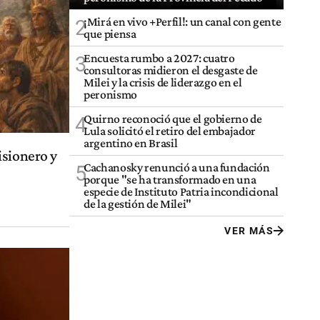
¡Mirá en vivo +Perfil!: un canal con gente
2
que piensa
Encuesta rumbo a 2027: cuatro
3
consultoras midieron el desgaste de
Milei y la crisis de liderazgo en el
peronismo
Quirno reconoció que el gobierno de
4
Lula solicitó el retiro del embajador
argentino en Brasil
isionero y
Cachanosky renunció a una fundación
5
porque "se ha transformado en una
especie de Instituto Patria incondicional
de la gestión de Milei"
VER MÁS