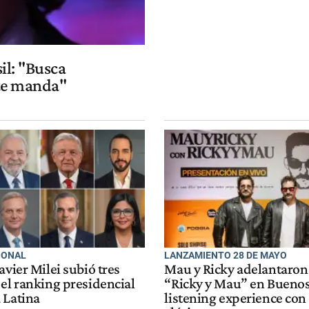
il: "Busca
nte manda"
IONAL
LANZAMIENTO 28 DE MAYO
avier Milei subió tres
Mau y Ricky adelantaron
el ranking presidencial
“Ricky y Mau” en Buenos
 Latina
listening experience con 