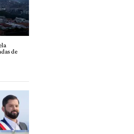
ela
madas de