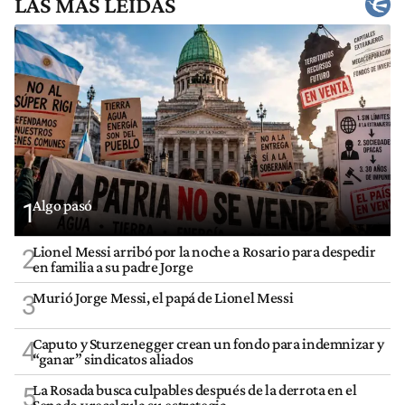
LAS MÁS LEÍDAS
Algo pasó
1
Lionel Messi arribó por la noche a Rosario para despedir
2
en familia a su padre Jorge
Murió Jorge Messi, el papá de Lionel Messi
3
Caputo y Sturzenegger crean un fondo para indemnizar y
4
“ganar” sindicatos aliados
La Rosada busca culpables después de la derrota en el
5