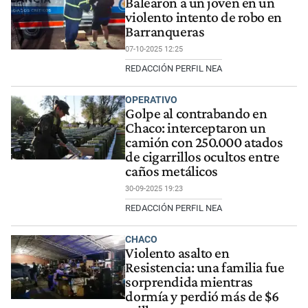
Balearon a un joven en un
violento intento de robo en
Barranqueras
07-10-2025 12:25
REDACCIÓN PERFIL NEA
OPERATIVO
Golpe al contrabando en
Chaco: interceptaron un
camión con 250.000 atados
de cigarrillos ocultos entre
caños metálicos
30-09-2025 19:23
REDACCIÓN PERFIL NEA
CHACO
Violento asalto en
Resistencia: una familia fue
sorprendida mientras
dormía y perdió más de $6