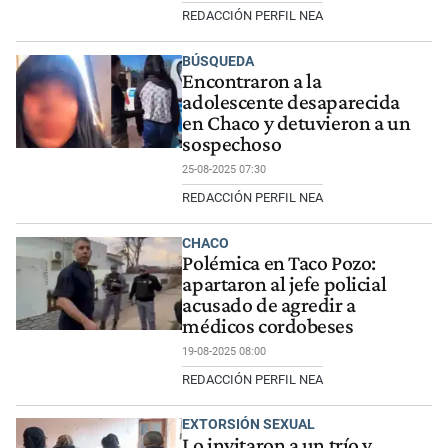
REDACCIÓN PERFIL NEA
BÚSQUEDA
Encontraron a la
adolescente desaparecida
en Chaco y detuvieron a un
sospechoso
25-08-2025 07:30
REDACCIÓN PERFIL NEA
CHACO
Polémica en Taco Pozo:
apartaron al jefe policial
acusado de agredir a
médicos cordobeses
19-08-2025 08:00
REDACCIÓN PERFIL NEA
EXTORSIÓN SEXUAL
Lo invitaron a un trío y