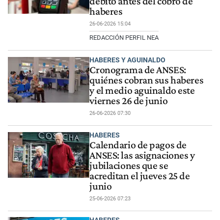
débito antes del cobro de
haberes
26-06-2026 15:04
REDACCIÓN PERFIL NEA
HABERES Y AGUINALDO
Cronograma de ANSES:
quiénes cobran sus haberes
y el medio aguinaldo este
viernes 26 de junio
26-06-2026 07:30
HABERES
Calendario de pagos de
ANSES: las asignaciones y
jubilaciones que se
acreditan el jueves 25 de
junio
25-06-2026 07:23