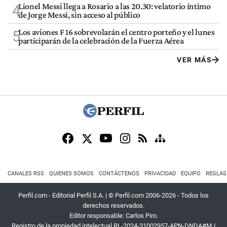
Lionel Messi llega a Rosario a las 20.30: velatorio íntimo
4
de Jorge Messi, sin acceso al público
Los aviones F 16 sobrevolarán el centro porteño y el lunes
5
participarán de la celebración de la Fuerza Aérea
VER MÁS
CANALES RSS
QUIENES SOMOS
CONTÁCTENOS
PRIVACIDAD
EQUIPO
REGLAS
Perfil.com - Editorial Perfil S.A.
| © Perfil.com 2006-2026 - Todos los
derechos reservados.
Editor responsable: Carlos Piro.
Registro de la propiedad intelectual RL-2024-31002957-APN-DNDA#MJ