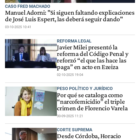
CASO FRED MACHADO
Manuel Adorni: "Si siguen faltando explicaciones
de José Luis Espert, las deberá seguir dando"
03-10-2025 10:41
REFORMA LEGAL
Javier Milei presentó la
reforma del Código Penal y
reforzó “el que las hace las
paga” en acto en Ezeiza
02-10-2025 19:04
PESO POLÍTICO Y JURÍDICO
Por qué se cataloga como
“narcofemicidio” el triple
crimen de Florencio Varela
30-09-2025 11:21
CORTE SUPREMA
Desde Córdoba, Horacio