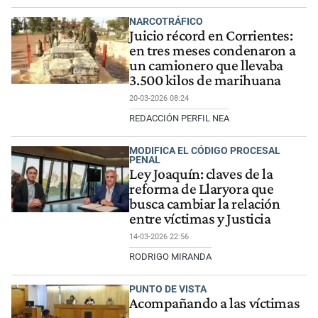
NARCOTRÁFICO
Juicio récord en Corrientes:
en tres meses condenaron a
un camionero que llevaba
3.500 kilos de marihuana
20-03-2026 08:24
REDACCIÓN PERFIL NEA
MODIFICA EL CÓDIGO PROCESAL
PENAL
Ley Joaquín: claves de la
reforma de Llaryora que
busca cambiar la relación
entre víctimas y Justicia
14-03-2026 22:56
RODRIGO MIRANDA
PUNTO DE VISTA
Acompañando a las víctimas