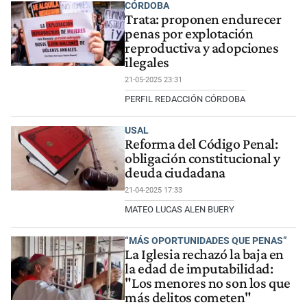
CÓRDOBA
Trata: proponen endurecer
penas por explotación
reproductiva y adopciones
ilegales
21-05-2025 23:31
PERFIL REDACCIÓN CÓRDOBA
USAL
Reforma del Código Penal:
obligación constitucional y
deuda ciudadana
21-04-2025 17:33
MATEO LUCAS ALEN BUERY
“MÁS OPORTUNIDADES QUE PENAS”
La Iglesia rechazó la baja en
la edad de imputabilidad:
"Los menores no son los que
más delitos cometen"