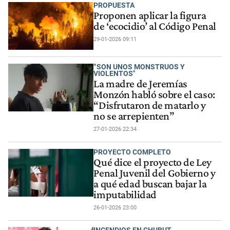
PROPUESTA
Proponen aplicar la figura
de ‘ecocidio’ al Código Penal
29-01-2026 09:11
“SON UNOS MONSTRUOS Y
VIOLENTOS"
La madre de Jeremías
Monzón habló sobre el caso:
“Disfrutaron de matarlo y
no se arrepienten”
27-01-2026 22:34
PROYECTO COMPLETO
Qué dice el proyecto de Ley
Penal Juvenil del Gobierno y
a qué edad buscan bajar la
imputabilidad
26-01-2026 23:00