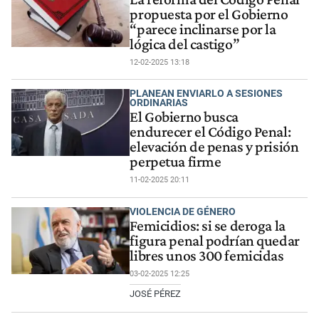
propuesta por el Gobierno
“parece inclinarse por la
lógica del castigo”
12-02-2025 13:18
PLANEAN ENVIARLO A SESIONES
ORDINARIAS
El Gobierno busca
endurecer el Código Penal:
elevación de penas y prisión
perpetua firme
11-02-2025 20:11
VIOLENCIA DE GÉNERO
Femicidios: si se deroga la
figura penal podrían quedar
libres unos 300 femicidas
03-02-2025 12:25
JOSÉ PÉREZ