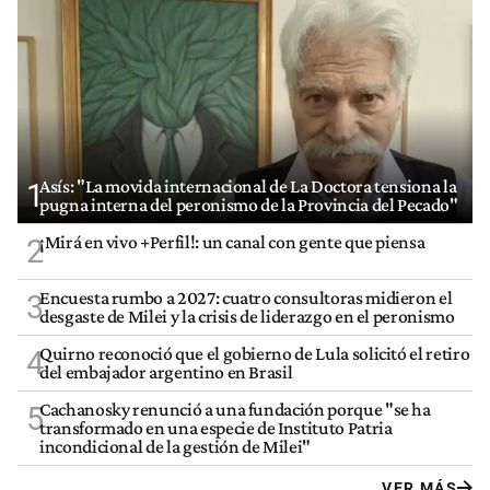
Asís: "La movida internacional de La Doctora tensiona la
1
pugna interna del peronismo de la Provincia del Pecado"
¡Mirá en vivo +Perfil!: un canal con gente que piensa
2
Encuesta rumbo a 2027: cuatro consultoras midieron el
3
desgaste de Milei y la crisis de liderazgo en el peronismo
Quirno reconoció que el gobierno de Lula solicitó el retiro
4
del embajador argentino en Brasil
Cachanosky renunció a una fundación porque "se ha
5
transformado en una especie de Instituto Patria
incondicional de la gestión de Milei"
VER MÁS