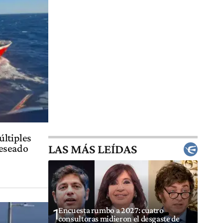
últiples
LAS MÁS LEÍDAS
Deseado
Encuesta rumbo a 2027: cuatro
1
consultoras midieron el desgaste de