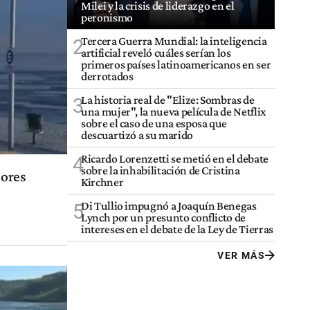
Milei y la crisis de liderazgo en el
peronismo
Tercera Guerra Mundial: la inteligencia
2
artificial reveló cuáles serían los
primeros países latinoamericanos en ser
derrotados
La historia real de "Elize: Sombras de
3
una mujer", la nueva película de Netflix
sobre el caso de una esposa que
descuartizó a su marido
Ricardo Lorenzetti se metió en el debate
4
sobre la inhabilitación de Cristina
dores
Kirchner
Di Tullio impugnó a Joaquín Benegas
5
Lynch por un presunto conflicto de
intereses en el debate de la Ley de Tierras
VER MÁS