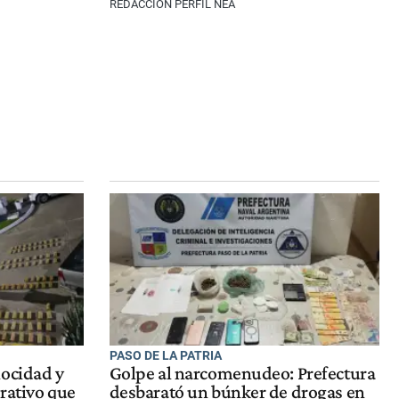
REDACCIÓN PERFIL NEA
PASO DE LA PATRIA
locidad y
Golpe al narcomenudeo: Prefectura
erativo que
desbarató un búnker de drogas en