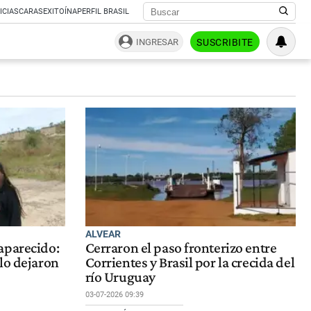
ICIAS
CARAS
EXITOÍNA
PERFIL BRASIL
INGRESAR
SUSCRIBITE
ALVEAR
aparecido:
Cerraron el paso fronterizo entre
lo dejaron
Corrientes y Brasil por la crecida del
río Uruguay
03-07-2026 09:39