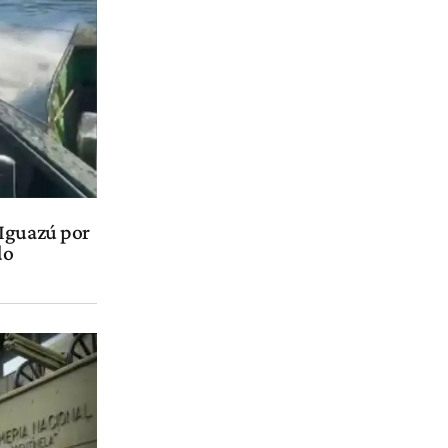
 Iguazú por
do