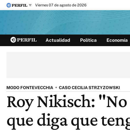
viernes 07 de agosto de 2026
Últimas noticias
Actualidad
Política
Economía
Inicio
Ahora
Opinión
Cultura
Arte
Educación
Videos
Córdoba
Reperfilar
Diario del Juicio
MODO FONTEVECCHIA
CASO CECILIA STRZYZOWSKI
Roy Nikisch: "No 
que diga que ten