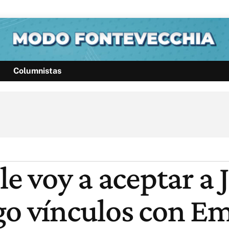
Columnistas
Política
Pymes
Salud
Internacional
Clima
Deportes
Business
Noticias
Caras
le voy a aceptar a
go vínculos con E