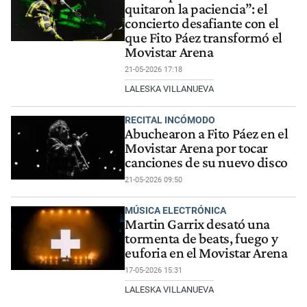
quitaron la paciencia”: el
concierto desafiante con el
que Fito Páez transformó el
Movistar Arena
21-05-2026 17:18
LALESKA VILLANUEVA
RECITAL INCÓMODO
Abuchearon a Fito Páez en el
Movistar Arena por tocar
canciones de su nuevo disco
21-05-2026 09:50
MÚSICA ELECTRÓNICA
Martin Garrix desató una
tormenta de beats, fuego y
euforia en el Movistar Arena
17-05-2026 15:31
LALESKA VILLANUEVA