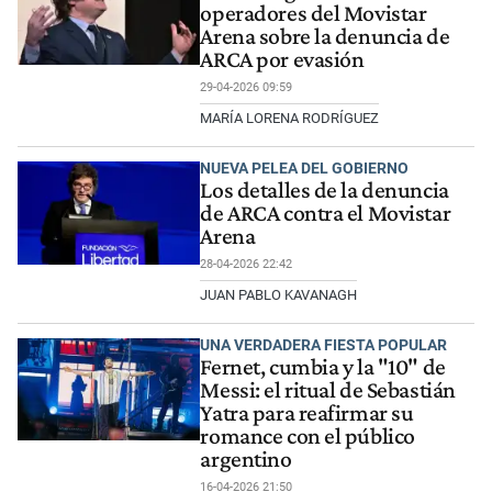
operadores del Movistar
Arena sobre la denuncia de
ARCA por evasión
29-04-2026 09:59
MARÍA LORENA RODRÍGUEZ
NUEVA PELEA DEL GOBIERNO
Los detalles de la denuncia
de ARCA contra el Movistar
Arena
28-04-2026 22:42
JUAN PABLO KAVANAGH
UNA VERDADERA FIESTA POPULAR
Fernet, cumbia y la "10" de
Messi: el ritual de Sebastián
Yatra para reafirmar su
romance con el público
argentino
16-04-2026 21:50