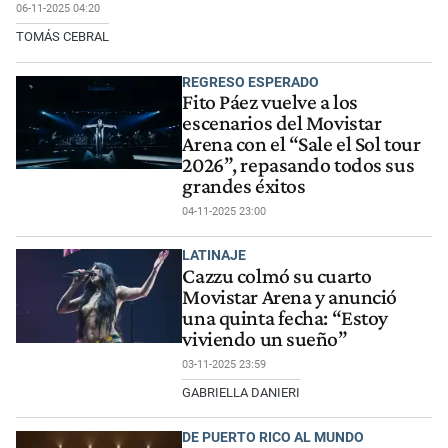
06-11-2025 04:20
TOMÁS CEBRAL
REGRESO ESPERADO
Fito Páez vuelve a los
escenarios del Movistar
Arena con el “Sale el Sol tour
2026”, repasando todos sus
grandes éxitos
04-11-2025 23:00
LATINAJE
Cazzu colmó su cuarto
Movistar Arena y anunció
una quinta fecha: “Estoy
viviendo un sueño”
03-11-2025 23:59
GABRIELLA DANIERI
DE PUERTO RICO AL MUNDO