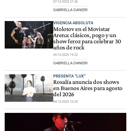
07-12-2025 21:26
GABRIELLA DANIERI
VIGENCIA ABSOLUTA
Molotov en el Movistar
Arena: clásicos, pogo y un
show feroz para celebrar 30
años de rock
05-12-2025 19:22
GABRIELLA DANIERI
PRESENTA “LUX”
Rosalía anuncia dos shows
en Buenos Aires para agosto
del 2026
04-12-2025 10:25