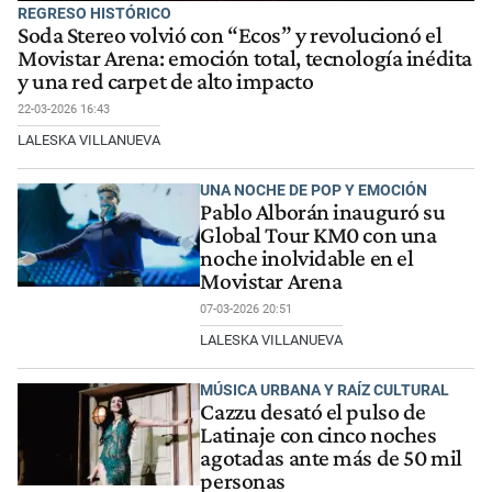
REGRESO HISTÓRICO
Soda Stereo volvió con “Ecos” y revolucionó el
Movistar Arena: emoción total, tecnología inédita
y una red carpet de alto impacto
22-03-2026 16:43
LALESKA VILLANUEVA
UNA NOCHE DE POP Y EMOCIÓN
Pablo Alborán inauguró su
Global Tour KM0 con una
noche inolvidable en el
Movistar Arena
07-03-2026 20:51
LALESKA VILLANUEVA
MÚSICA URBANA Y RAÍZ CULTURAL
Cazzu desató el pulso de
Latinaje con cinco noches
agotadas ante más de 50 mil
personas