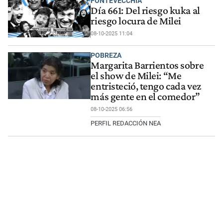
FONTEVECCHIA
Día 661: Del riesgo kuka al
riesgo locura de Milei
08-10-2025 11:04
POBREZA
Margarita Barrientos sobre
el show de Milei: “Me
entristeció, tengo cada vez
más gente en el comedor”
08-10-2025 06:56
PERFIL REDACCIÓN NEA