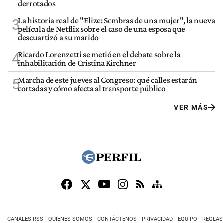
derrotados
La historia real de "Elize: Sombras de una mujer", la nueva
3
película de Netflix sobre el caso de una esposa que
descuartizó a su marido
Ricardo Lorenzetti se metió en el debate sobre la
4
inhabilitación de Cristina Kirchner
Marcha de este jueves al Congreso: qué calles estarán
5
cortadas y cómo afecta al transporte público
VER MÁS
CANALES RSS
QUIENES SOMOS
CONTÁCTENOS
PRIVACIDAD
EQUIPO
REGLAS