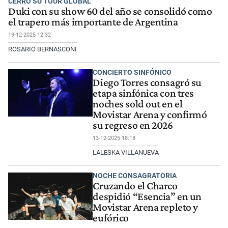
CERRÓ SU TOUR GLOBAL
Duki con su show 60 del año se consolidó como
el trapero más importante de Argentina
19-12-2025 12:32
ROSARIO BERNASCONI
CONCIERTO SINFÓNICO
Diego Torres consagró su
etapa sinfónica con tres
noches sold out en el
Movistar Arena y confirmó
su regreso en 2026
13-12-2025 18:18
LALESKA VILLANUEVA
NOCHE CONSAGRATORIA
Cruzando el Charco
despidió “Esencia” en un
Movistar Arena repleto y
eufórico