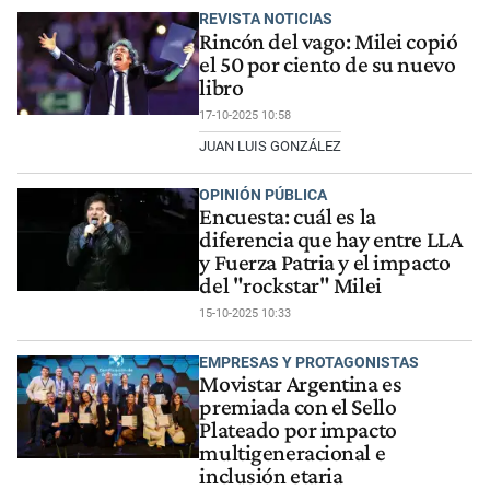
REVISTA NOTICIAS
Rincón del vago: Milei copió
el 50 por ciento de su nuevo
libro
17-10-2025 10:58
JUAN LUIS GONZÁLEZ
OPINIÓN PÚBLICA
Encuesta: cuál es la
diferencia que hay entre LLA
y Fuerza Patria y el impacto
del "rockstar" Milei
15-10-2025 10:33
EMPRESAS Y PROTAGONISTAS
Movistar Argentina es
premiada con el Sello
Plateado por impacto
multigeneracional e
inclusión etaria