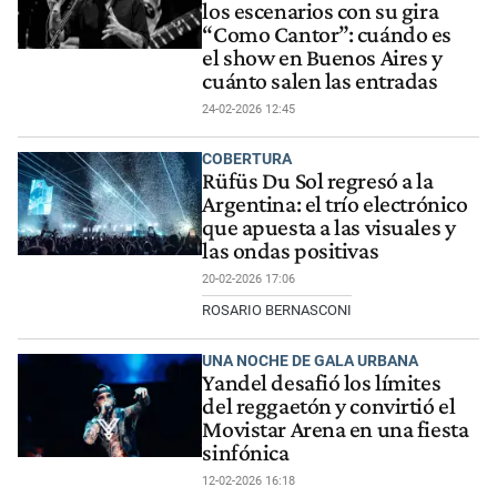
los escenarios con su gira
“Como Cantor”: cuándo es
el show en Buenos Aires y
cuánto salen las entradas
24-02-2026 12:45
COBERTURA
Rüfüs Du Sol regresó a la
Argentina: el trío electrónico
que apuesta a las visuales y
las ondas positivas
20-02-2026 17:06
ROSARIO BERNASCONI
UNA NOCHE DE GALA URBANA
Yandel desafió los límites
del reggaetón y convirtió el
Movistar Arena en una fiesta
sinfónica
12-02-2026 16:18