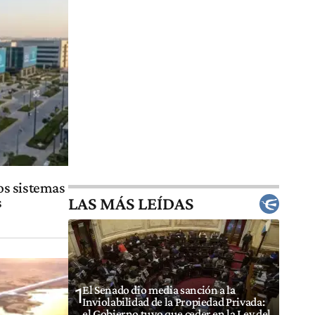
los sistemas
LAS MÁS LEÍDAS
s
El Senado dio media sanción a la
1
Inviolabilidad de la Propiedad Privada:
el Gobierno tuvo que ceder en la Ley del