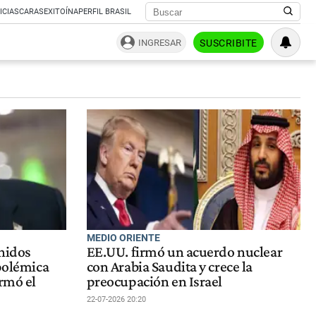
ICIAS
CARAS
EXITOÍNA
PERFIL BRASIL
INGRESAR
SUSCRIBITE
MEDIO ORIENTE
Unidos
EE.UU. firmó un acuerdo nuclear
 polémica
con Arabia Saudita y crece la
irmó el
preocupación en Israel
22-07-2026 20:20