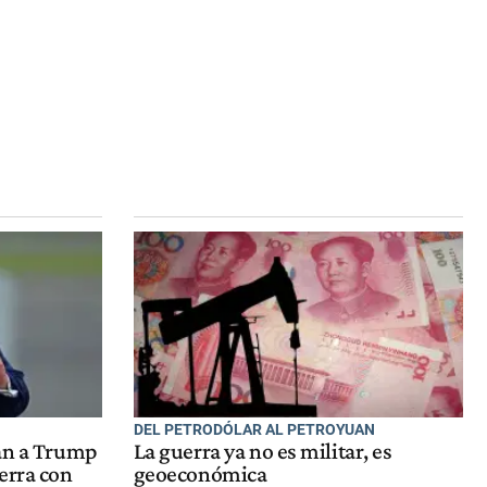
DEL PETRODÓLAR AL PETROYUAN
nan a Trump
La guerra ya no es militar, es
erra con
geoeconómica