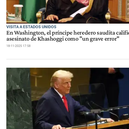
VISITA A ESTADOS UNIDOS
En Washington, el príncipe heredero saudita califi
asesinato de Khashoggi como "un grave error"
18-11-2025 17:58