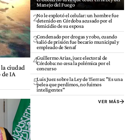
Manejo del Fuego
No le explotó el celular: un hombre fue
2
detenido en Córdoba acusado por el
femicidio de su esposa
Condenado por drogas y robo, cuando
3
salió de prisión fue becario municipal y
empleado de Senaf
Guillermo Arias, juez electoral de
4
Córdoba: no cesa la polémica por el
 la ciudad
concurso
 de IA
Luis Juez sobre la Ley de Tierras: "Es una
5
pelea que perdimos, no fuimos
inteligentes"
VER MÁS