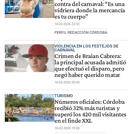
contra del carnaval: “Es una
vidriera donde la mercancía
es tu cuerpo”
16-02-2026 22:32
PERFIL REDACCIÓN CÓRDOBA
VIOLENCIA EN LOS FESTEJOS DE
CARNAVAL
Crimen de Braian Cabrera:
la principal acusada admitió
que efectuó el disparo, pero
negó haber querido matar
16-02-2026 20:45
TURISMO
Números oficiales: Córdoba
recibió 32% más turistas y
superó los 420 mil visitantes
en el finde XXL
16-02-2026 19:00