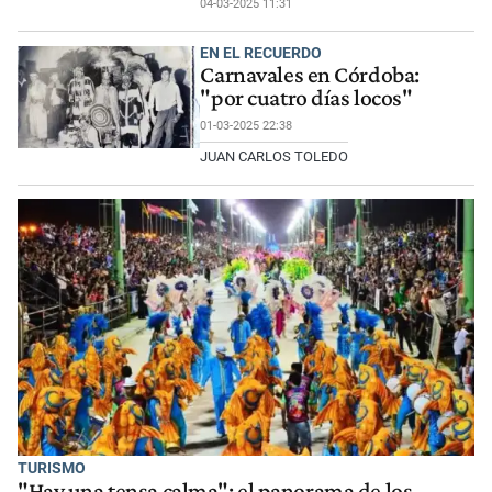
04-03-2025 11:31
EN EL RECUERDO
Carnavales en Córdoba:
"por cuatro días locos"
01-03-2025 22:38
JUAN CARLOS TOLEDO
TURISMO
"Hay una tensa calma": el panorama de los