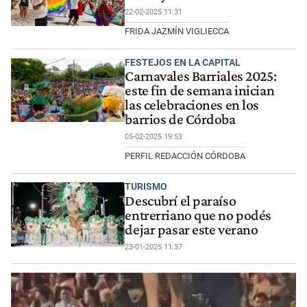
22-02-2025 11:31
FRIDA JAZMÍN VIGLIECCA
FESTEJOS EN LA CAPITAL
Carnavales Barriales 2025:
este fin de semana inician
las celebraciones en los
barrios de Córdoba
05-02-2025 19:53
PERFIL REDACCIÓN CÓRDOBA
TURISMO
Descubrí el paraíso
entrerriano que no podés
dejar pasar este verano
23-01-2025 11:37