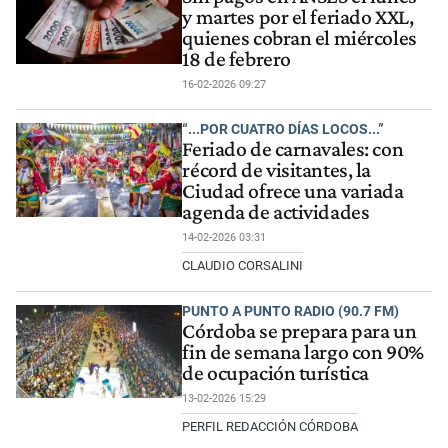
y martes por el feriado XXL,
quienes cobran el miércoles
18 de febrero
16-02-2026 09:27
“...POR CUATRO DÍAS LOCOS...”
Feriado de carnavales: con
récord de visitantes, la
Ciudad ofrece una variada
agenda de actividades
14-02-2026 03:31
CLAUDIO CORSALINI
PUNTO A PUNTO RADIO (90.7 FM)
Córdoba se prepara para un
fin de semana largo con 90%
de ocupación turística
13-02-2026 15:29
PERFIL REDACCIÓN CÓRDOBA