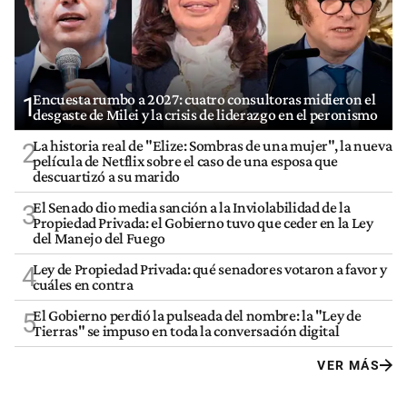
Encuesta rumbo a 2027: cuatro consultoras midieron el
1
desgaste de Milei y la crisis de liderazgo en el peronismo
La historia real de "Elize: Sombras de una mujer", la nueva
2
película de Netflix sobre el caso de una esposa que
descuartizó a su marido
El Senado dio media sanción a la Inviolabilidad de la
3
Propiedad Privada: el Gobierno tuvo que ceder en la Ley
del Manejo del Fuego
Ley de Propiedad Privada: qué senadores votaron a favor y
4
cuáles en contra
El Gobierno perdió la pulseada del nombre: la "Ley de
5
Tierras" se impuso en toda la conversación digital
VER MÁS