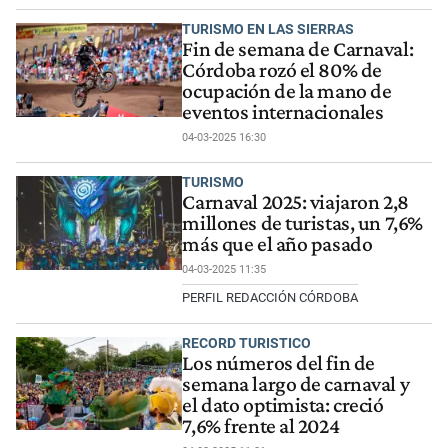
TURISMO EN LAS SIERRAS
Fin de semana de Carnaval:
Córdoba rozó el 80% de
ocupación de la mano de
eventos internacionales
04-03-2025 16:30
TURISMO
Carnaval 2025: viajaron 2,8
millones de turistas, un 7,6%
más que el año pasado
04-03-2025 11:35
PERFIL REDACCIÓN CÓRDOBA
RECORD TURISTICO
Los números del fin de
semana largo de carnaval y
el dato optimista: creció
7,6% frente al 2024