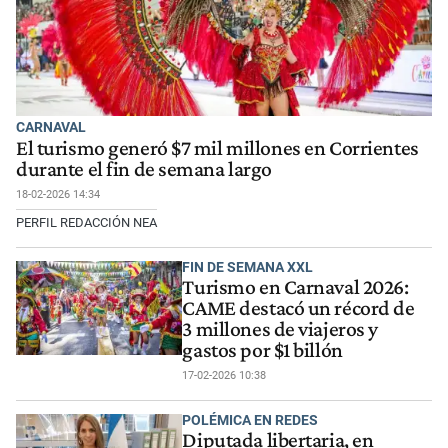
CARNAVAL
El turismo generó $7 mil millones en Corrientes
durante el fin de semana largo
18-02-2026 14:34
PERFIL REDACCIÓN NEA
FIN DE SEMANA XXL
Turismo en Carnaval 2026:
CAME destacó un récord de
3 millones de viajeros y
gastos por $1 billón
17-02-2026 10:38
POLÉMICA EN REDES
Diputada libertaria, en