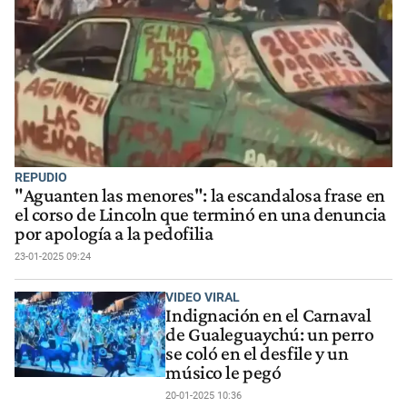
REPUDIO
"Aguanten las menores": la escandalosa frase en
el corso de Lincoln que terminó en una denuncia
por apología a la pedofilia
23-01-2025 09:24
VIDEO VIRAL
Indignación en el Carnaval
de Gualeguaychú: un perro
se coló en el desfile y un
músico le pegó
20-01-2025 10:36