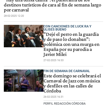
destinos turísticos de cara al fin de semana largo
por carnaval
28-02-2025 12:20
CON CANCIONES DE LUCK RA Y
ULISES BUENO
"Dejé el perro en la guardia
y de paso lo clonaban":
polémica con una murga en
España por su parodia a
Javier Milei
27-02-2025 16:53
FIN DE SEMANA DE CARNAVAL
Este domingo se celebrará el
Carnaval de Jazz con música
y desfiles en las calles de
Córdoba
26-02-2025 16:31
PERFIL REDACCIÓN CÓRDOBA