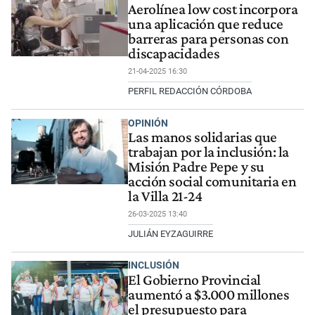
Aerolínea low cost incorpora
una aplicación que reduce
barreras para personas con
discapacidades
21-04-2025 16:30
PERFIL REDACCIÓN CÓRDOBA
OPINIÓN
Las manos solidarias que
trabajan por la inclusión: la
Misión Padre Pepe y su
acción social comunitaria en
la Villa 21-24
26-03-2025 13:40
JULIÁN EYZAGUIRRE
INCLUSIÓN
El Gobierno Provincial
aumentó a $3.000 millones
el presupuesto para