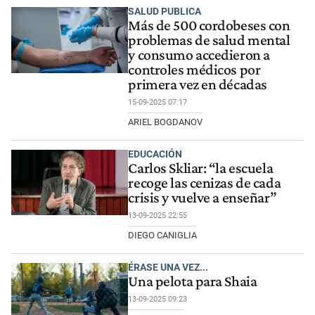
SALUD PUBLICA
Más de 500 cordobeses con
problemas de salud mental
y consumo accedieron a
controles médicos por
primera vez en décadas
15-09-2025 07:17
ARIEL BOGDANOV
EDUCACIÓN
Carlos Skliar: “la escuela
recoge las cenizas de cada
crisis y vuelve a enseñar”
13-09-2025 22:55
DIEGO CANIGLIA
ÉRASE UNA VEZ...
Una pelota para Shaia
13-09-2025 09:23