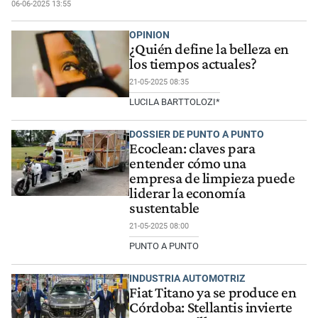
06-06-2025 13:55
OPINION
¿Quién define la belleza en
los tiempos actuales?
21-05-2025 08:35
LUCILA BARTTOLOZI*
DOSSIER DE PUNTO A PUNTO
Ecoclean: claves para
entender cómo una
empresa de limpieza puede
liderar la economía
sustentable
21-05-2025 08:00
PUNTO A PUNTO
INDUSTRIA AUTOMOTRIZ
Fiat Titano ya se produce en
Córdoba: Stellantis invierte