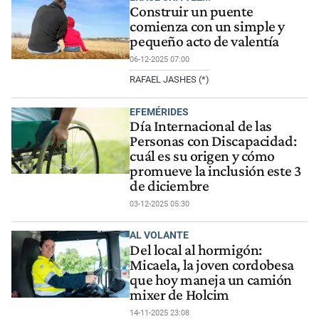
Construir un puente
comienza con un simple y
pequeño acto de valentía
06-12-2025 07:00
RAFAEL JASHES (*)
EFEMÉRIDES
Día Internacional de las
Personas con Discapacidad:
cuál es su origen y cómo
promueve la inclusión este 3
de diciembre
03-12-2025 05:30
AL VOLANTE
Del local al hormigón:
Micaela, la joven cordobesa
que hoy maneja un camión
mixer de Holcim
14-11-2025 23:08