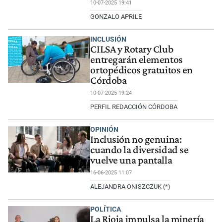
10-07-2025 19:41
GONZALO APRILE
INCLUSIÓN
CILSA y Rotary Club
entregarán elementos
ortopédicos gratuitos en
Córdoba
10-07-2025 19:24
PERFIL REDACCIÓN CÓRDOBA
OPINIÓN
Inclusión no genuina:
cuando la diversidad se
vuelve una pantalla
16-06-2025 11:07
ALEJANDRA ONISZCZUK (*)
POLÍTICA
La Rioja impulsa la minería