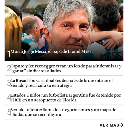
Murió Jorge Messi, el papá de Lionel Messi
1
Caputo y Sturzenegger crean un fondo para indemnizar y
2
“ganar” sindicatos aliados
La Rosada busca culpables después de la derrota en el
3
Senado y recalcula su estrategia
Estados Unidos: un futbolista argentino fue detenido por
4
el ICE en un aeropuerto de Florida
Senado caliente: llamados, negociaciones y un mapa de
5
aliados que se reconfigura
VER MÁS