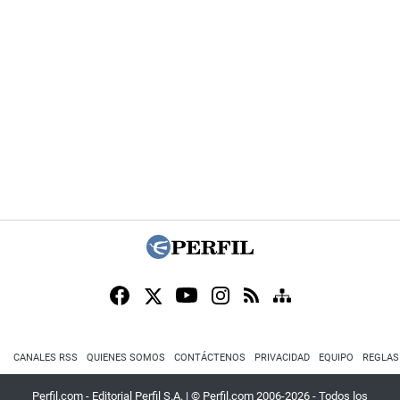
CANALES RSS
QUIENES SOMOS
CONTÁCTENOS
PRIVACIDAD
EQUIPO
REGLAS
Perfil.com - Editorial Perfil S.A.
| © Perfil.com 2006-2026 - Todos los