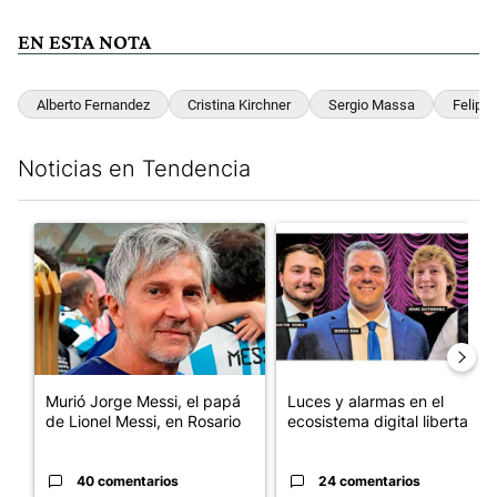
EN ESTA NOTA
Alberto Fernandez
Cristina Kirchner
Sergio Massa
Felipe 
Noticias en Tendencia
Este listado muestra los artículos con más comentarios en los últim
Un artículo de tendencia con el título "Murió Jorge Messi, el pa
Un artículo de tendencia con el
Murió Jorge Messi, el papá
Luces y alarmas en el
de Lionel Messi, en Rosario
ecosistema digital libertario
40 comentarios
24 comentarios