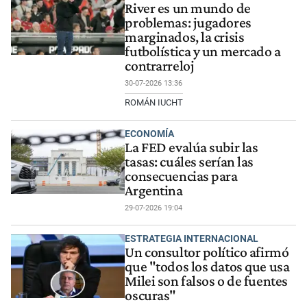
River es un mundo de
problemas: jugadores
marginados, la crisis
futbolística y un mercado a
contrarreloj
30-07-2026 13:36
ROMÁN IUCHT
ECONOMÍA
La FED evalúa subir las
tasas: cuáles serían las
consecuencias para
Argentina
29-07-2026 19:04
ESTRATEGIA INTERNACIONAL
Un consultor político afirmó
que "todos los datos que usa
Milei son falsos o de fuentes
oscuras"