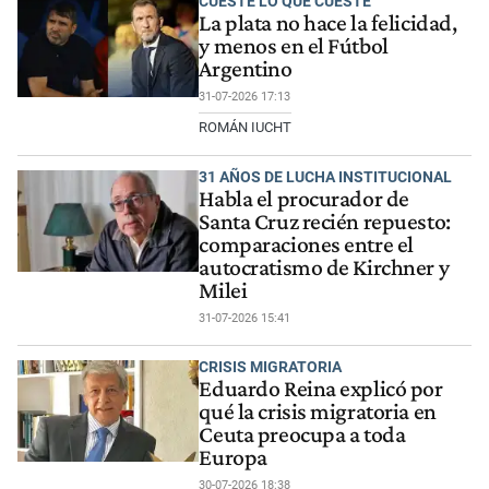
CUESTE LO QUE CUESTE
La plata no hace la felicidad,
y menos en el Fútbol
Argentino
31-07-2026 17:13
ROMÁN IUCHT
31 AÑOS DE LUCHA INSTITUCIONAL
Habla el procurador de
Santa Cruz recién repuesto:
comparaciones entre el
autocratismo de Kirchner y
Milei
31-07-2026 15:41
CRISIS MIGRATORIA
Eduardo Reina explicó por
qué la crisis migratoria en
Ceuta preocupa a toda
Europa
30-07-2026 18:38