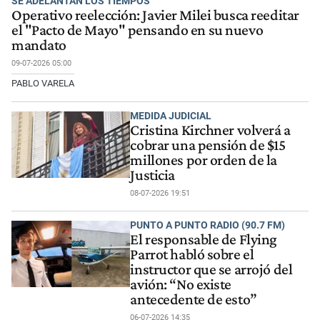
SE ADELANTAN LOS TIEMPOS
Operativo reelección: Javier Milei busca reeditar
el "Pacto de Mayo" pensando en su nuevo
mandato
09-07-2026 05:00
PABLO VARELA
MEDIDA JUDICIAL
Cristina Kirchner volverá a
cobrar una pensión de $15
millones por orden de la
Justicia
08-07-2026 19:51
PUNTO A PUNTO RADIO (90.7 FM)
El responsable de Flying
Parrot habló sobre el
instructor que se arrojó del
avión: “No existe
antecedente de esto”
06-07-2026 14:35