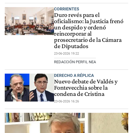
CORRIENTES
Duro revés para el
oficialismo: la Justicia frenó
un despido y ordenó
reincorporar al
prosecretario de la Cámara
de Diputados
23-06-2026 19:22
REDACCIÓN PERFIL NEA
DERECHO A RÉPLICA
Nuevo debate de Valdés y
Fontevecchia sobre la
condena de Cristina
23-06-2026 16:26