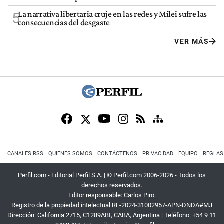
La narrativa libertaria cruje en las redes y Milei sufre las
5
consecuencias del desgaste
VER MÁS
CANALES RSS
QUIENES SOMOS
CONTÁCTENOS
PRIVACIDAD
EQUIPO
REGLAS
Perfil.com - Editorial Perfil S.A.
| © Perfil.com 2006-2026 - Todos los
derechos reservados.
Editor responsable: Carlos Piro.
Registro de la propiedad intelectual RL-2024-31002957-APN-DNDA#MJ
Dirección:
California 2715
,
C1289ABI
,
CABA, Argentina
| Teléfono:
+54 9 11