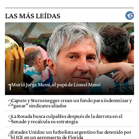
LAS MÁS LEÍDAS
Murió Jorge Messi, el papá de Lionel Messi
1
Caputo y Sturzenegger crean un fondo para indemnizar y
2
“ganar” sindicatos aliados
La Rosada busca culpables después de la derrota en el
3
Senado y recalcula su estrategia
Estados Unidos: un futbolista argentino fue detenido por
4
el ICE en un aeropuerto de Florida