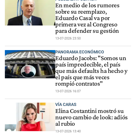
En medio de los rumores
sobre su reemplazo,
Eduardo Casal va por
primera vez al Congreso
para defender su gestión
13-07-2026 23:50
PANORAMA ECONÓMICO
Eduardo Jacobs: "Somos un
país impredecible, el país
que más defaults ha hecho y
el país que más veces
rompió contratos"
13-07-2026 16:07
VÍA CARAS
Elina Costantini mostró su
nuevo cambio de look: adiós
al rubio
13-07-2026 13:40